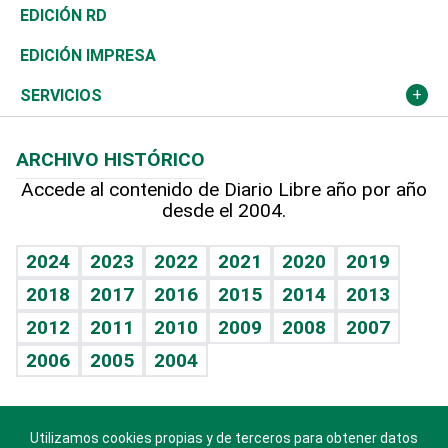
Ocenanía
Telecom.
Sociales
Tenis
El Espía
Historia
Revista
EDICIÓN RD
Caribe
Global y variable
Novedades
Olimpismo
Noticiero Poteleche
Martes de tecnología
Deportes
EDICIÓN IMPRESA
Resto del mundo
Economía personal
Podcast Arte Libre
Más deportes
Columnistas
Cambio climático
Opinión
SERVICIOS
Macroeconomía
Mi mascota
Resultados deportivos
Lecturas
Planeta
Efemérides
ARCHIVO HISTÓRICO
Hablando con el pediatra
Línea de hit
Más firmas
Hecho en casa
Cumpleaños
Accede al contenido de Diario Libre año por año
desde el 2004.
Diario de nutrición
BRV
Mundo gamer
RSS
Vida y familia
TBT Deportivo
Guía del dinero
Horóscopos
2024
2023
2022
2021
2020
2019
Eñe
2018
2017
2016
2015
2014
2013
Crucigramas
2012
2011
2010
2009
2008
2007
Celebrando la vida
2006
2005
2004
Sin complejos
En pocas palabras
Utilizamos cookies propias y de terceros para obtener datos
Descarga nuestras aplicaciones para Android, iOS y