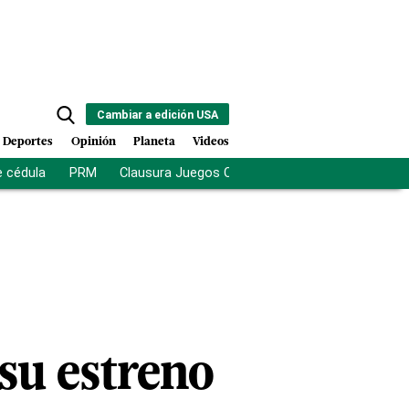
Cambiar a edición USA
Deportes
Opinión
Planeta
Videos
e cédula
PRM
Clausura Juegos Centroamericanos
De la Es
su estreno