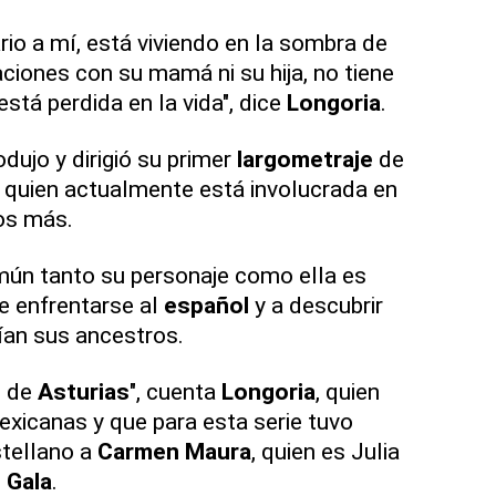
rio a mí, está viviendo en la sombra de
aciones con su mamá ni su hija, no tiene
está perdida en la vida", dice
Longoria
.
dujo y dirigió su primer
largometraje
de
, y quien actualmente está involucrada en
os más.
mún tanto su personaje como ella es
e enfrentarse al
español
y a descubrir
ían sus ancestros.
 de
Asturias
", cuenta
Longoria
, quien
exicanas y que para esta serie tuvo
tellano a
Carmen
Maura
, quien es Julia
e
Gala
.