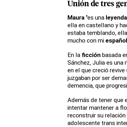
Unión de tres
ge
Maura
"es una
leyenda
ella en castellano y h
estaba temblando, ell
mucho con mi
españo
En la
ficción
basada e
Sánchez, Julia es una m
en el que creció revive
juzgaban por ser demas
demencia, que progresi
Además de tener que en
intentar mantener a fl
reconstruir su relación
adolescente trans inte