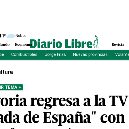
4
°F
Nubes
undo
Economía
Revista
ibe
Combustibles
Jorge Frías
Nuevas provincias
Volant
ltura
IR TEMA +
oria regresa a la TV
da de España" con 