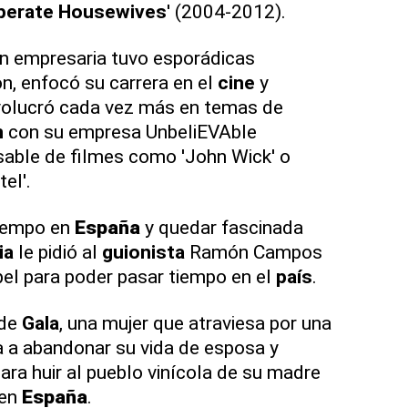
perate
Housewives
' (2004-2012).
ién empresaria tuvo esporádicas
ón, enfocó su carrera en el
cine
y
volucró cada vez más en temas de
n
con su empresa UnbeliEVAble
sable de filmes como 'John Wick' o
el'.
tiempo en
España
y quedar fascinada
ia
le pidió al
guionista
Ramón Campos
apel para poder pasar tiempo en el
país
.
 de
Gala
, una mujer que atraviesa por una
a a abandonar su vida de esposa y
ara huir al pueblo vinícola de su madre
 en
España
.