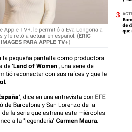
ACT
Bomb
de d
e Apple TV+, le permitió a Eva Longoria a
que 
 y le retó a actuar en español. (
ERIC
IMAGES PARA APPLE TV+
)
a la pequeña pantalla como productora
a de '
Land of Women
', una serie de
mitió reconectar con sus raíces y que le
ol
.
España
", dice en una entrevista con EFE
utó de Barcelona y San Lorenzo de la
 de la serie que estrena este miércoles
enco a la "legendaria"
Carmen
Maura
.