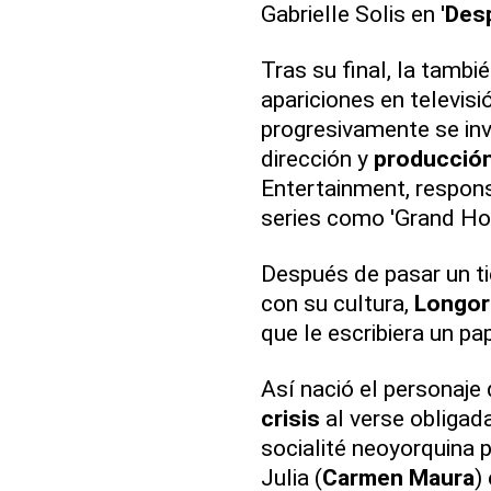
Gabrielle Solis en '
Des
Tras su final, la tamb
apariciones en televisi
progresivamente se in
dirección y
producció
Entertainment, respon
series como 'Grand Hot
Después de pasar un 
con su cultura,
Longor
que le escribiera un p
Así nació el personaje
crisis
al verse obligad
socialité neoyorquina p
Julia (
Carmen
Maura
)