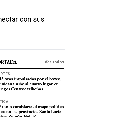
onectar con sus
Ver todos
ORTADA
ORTES
15 oros impulsados por el boxeo,
nicana sube al cuarto lugar en
Juegos Centrocaribeños
TICA
 tanto cambiaría el mapa político
e crean las provincias Santa Lucía
tías Ramón Mella?