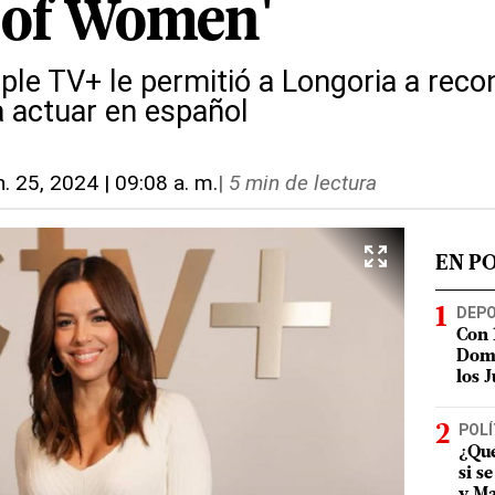
 of Women'
pple TV+ le permitió a Longoria a rec
 a actuar en español
n. 25, 2024 | 09:08 a. m.
|
5 min de lectura
EN P
DEP
Con 
Domi
los 
POLÍ
¿Qué
si s
y Ma