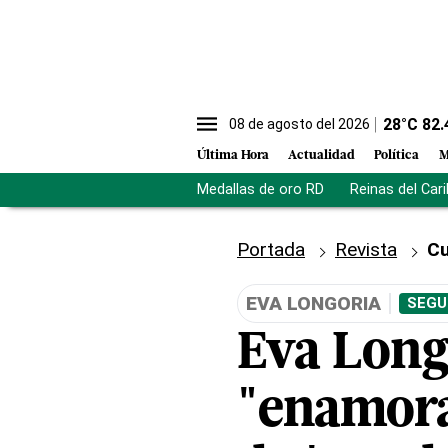
28
°C
82.
08 de agosto del 2026
Última Hora
Actualidad
Política
M
Medallas de oro RD
Reinas del Car
Portada
Revista
Cu
EVA LONGORIA
SEGU
Eva Long
"enamora