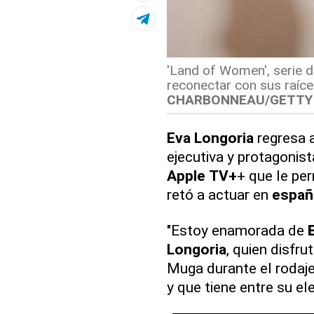
'Land of Women', serie d
reconectar con sus raíces
CHARBONNEAU/GETTY 
Eva
Longoria
regresa 
ejecutiva y protagonist
Apple
TV+
+ que le per
retó a actuar en
españ
"Estoy enamorada de
Longoria
, quien disfr
Muga durante el rodaje
y que tiene entre su el