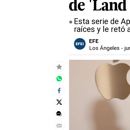
de 'Land
Esta serie de A
raíces y le retó
EFE
Los Ángeles
-
ju