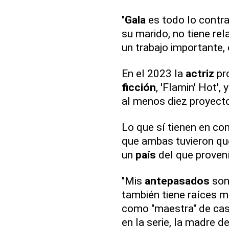
"
Gala
es todo lo contra
su marido, no tiene rel
un trabajo importante, 
En el 2023 la
actriz
pro
ficción
, 'Flamin' Hot'
al menos diez proyect
Lo que sí tienen en co
que ambas tuvieron qu
un
país
del que proven
"Mis
antepasados
son
también tiene raíces m
como "maestra" de cas
en la serie, la madre d