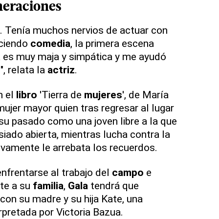
neraciones
. Tenía muchos nervios de actuar con
aciendo
comedia
, la primera escena
a es muy maja y simpática y me ayudó
l
", relata la
actriz
.
n el
libro
'Tierra de
mujeres
', de María
ujer mayor quien tras regresar al lugar
 su pasado como una joven libre a la que
iado abierta, mientras lucha contra la
vamente le arrebata los recuerdos.
frentarse al trabajo del
campo
e
ote a su
familia
,
Gala
tendrá que
 con su madre y su hija Kate, una
rpretada por Victoria Bazua.