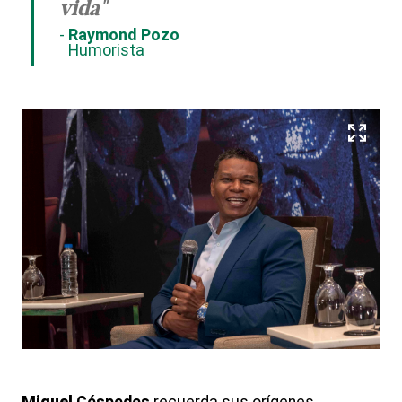
vida"
Raymond Pozo
Humorista
Miguel
Céspedes
recuerda sus orígenes