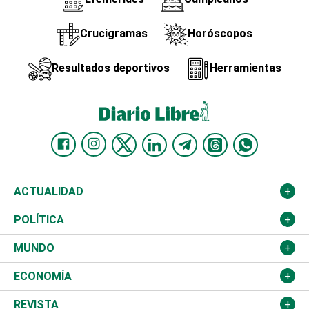
Crucigramas
Horóscopos
Resultados deportivos
Herramientas
ACTUALIDAD
Nacional
POLÍTICA
Ciudad
Partidos
MUNDO
Educación
JCE
Estados Unidos
ECONOMÍA
Salud
TSE
América Latina
Finanzas
REVISTA