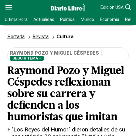
Edición USA
Última Hora
Actualidad
Política
Mundo
Economía
Revis
Portada
Revista
Cultura
RAYMOND POZO Y MIGUEL CÉSPEDES
SEGUIR TEMA +
Raymond Pozo y Miguel
Céspedes reflexionan
sobre su carrera y
defienden a los
humoristas que imitan
"Los Reyes del Humor" dieron detalles de su