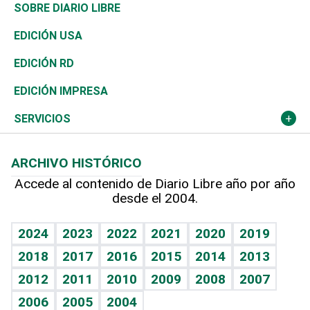
José Boquete
Asia
Consumo
Belleza
Golf
De buena tinta
Clima
Mundo
SOBRE DIARIO LIBRE
Reportajes
África
Vivienda
Buena Vida
Ciclismo
En Directo
Tecnología
Economía
EDICIÓN USA
Ocenanía
Telecom.
Sociales
Tenis
El Espía
Historia
Revista
EDICIÓN RD
Caribe
Global y variable
Novedades
Olimpismo
Noticiero Poteleche
Martes de tecnología
Deportes
EDICIÓN IMPRESA
Resto del mundo
Economía personal
Podcast Arte Libre
Más deportes
Columnistas
Cambio climático
Opinión
SERVICIOS
Macroeconomía
Mi mascota
Resultados deportivos
Lecturas
Planeta
Efemérides
ARCHIVO HISTÓRICO
Hablando con el pediatra
Línea de hit
Más firmas
Hecho en casa
Cumpleaños
Accede al contenido de Diario Libre año por año
desde el 2004.
Diario de nutrición
BRV
Mundo gamer
RSS
Vida y familia
TBT Deportivo
Guía del dinero
Horóscopos
2024
2023
2022
2021
2020
2019
Eñe
2018
2017
2016
2015
2014
2013
Crucigramas
2012
2011
2010
2009
2008
2007
Celebrando la vida
2006
2005
2004
Sin complejos