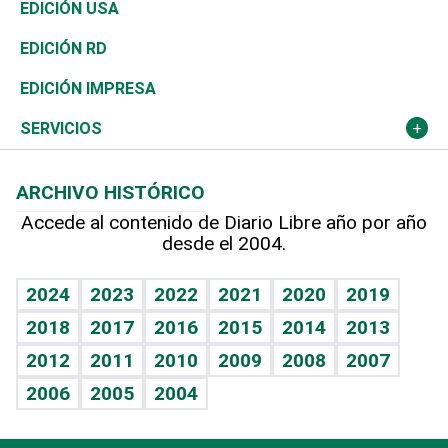
Reportajes
África
Vivienda
Buena Vida
Ciclismo
En Directo
Tecnología
Economía
EDICIÓN USA
Ocenanía
Telecom.
Sociales
Tenis
El Espía
Historia
Revista
EDICIÓN RD
Caribe
Global y variable
Novedades
Olimpismo
Noticiero Poteleche
Martes de tecnología
Deportes
EDICIÓN IMPRESA
Resto del mundo
Economía personal
Podcast Arte Libre
Más deportes
Columnistas
Cambio climático
Opinión
SERVICIOS
Macroeconomía
Mi mascota
Resultados deportivos
Lecturas
Planeta
Efemérides
ARCHIVO HISTÓRICO
Hablando con el pediatra
Línea de hit
Más firmas
Hecho en casa
Cumpleaños
Accede al contenido de Diario Libre año por año
desde el 2004.
Diario de nutrición
BRV
Mundo gamer
RSS
Vida y familia
TBT Deportivo
Guía del dinero
Horóscopos
2024
2023
2022
2021
2020
2019
Eñe
2018
2017
2016
2015
2014
2013
Crucigramas
2012
2011
2010
2009
2008
2007
Celebrando la vida
2006
2005
2004
Sin complejos
En pocas palabras