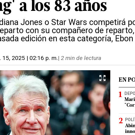
g' a los 83 años
ndiana Jones o Star Wars competirá por
reparto con su compañero de reparto, 
asada edición en esta categoría, Ebo
l. 15, 2025 | 02:16 p. m.
|
2 min de lectura
EN P
DEP
Mari
"Cor
POLÍ
Abin
inno