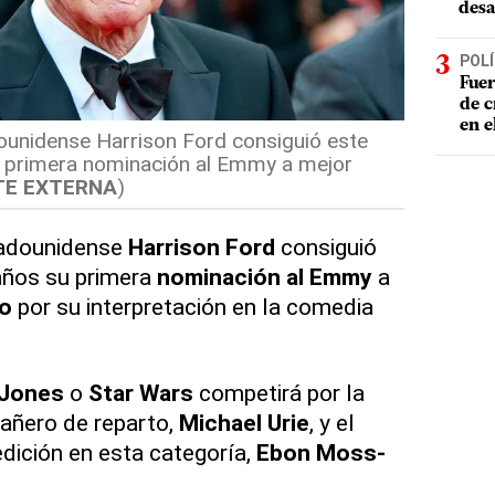
desa
POLÍ
Fuer
de c
en e
ounidense Harrison Ford consiguió este
 primera nominación al Emmy a mejor
TE EXTERNA
)
tadounidense
Harrison Ford
consiguió
años su primera
nominación al Emmy
a
to
por su interpretación en la comedia
 Jones
o
Star Wars
competirá por la
añero de reparto,
Michael Urie
, y el
dición en esta categoría,
Ebon Moss-