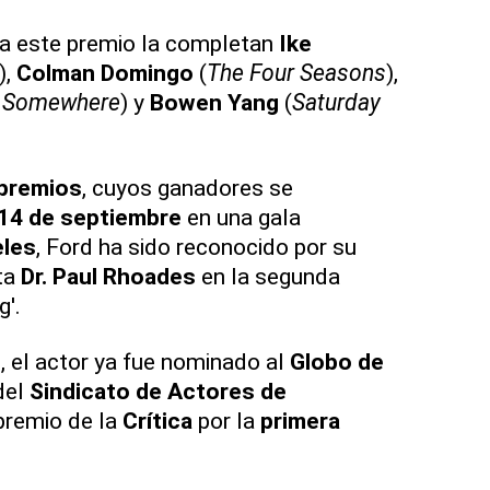
 a este premio la completan
Ike
),
Colman Domingo
(
The Four Seasons
),
 Somewhere
) y
Bowen Yang
(
Saturday
premios
, cuyos ganadores se
14 de septiembre
en una gala
les
, Ford ha sido reconocido por su
ta
Dr. Paul Rhoades
en la segunda
g'.
, el actor ya fue nominado al
Globo de
del
Sindicato de Actores de
premio de la
Crítica
por la
primera