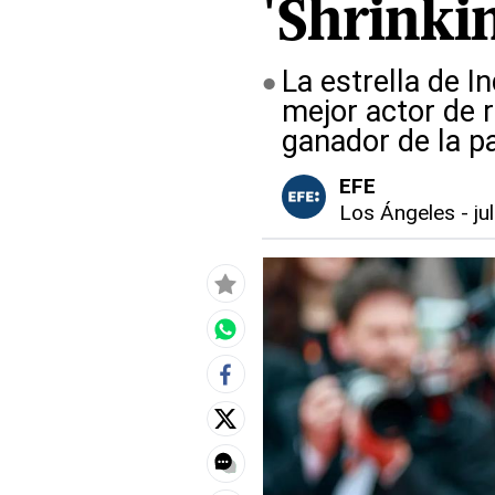
'Shrinkin
La estrella de I
mejor actor de 
ganador de la p
EFE
Los Ángeles
-
ju