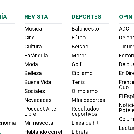
ÍA
REVISTA
DEPORTES
OPIN
Música
Baloncesto
ADC
Cine
Fútbol
Delant
Cultura
Béisbol
Tintin
Farándula
Motor
Editor
Moda
Golf
De bue
Belleza
Ciclismo
En Dir
Buena Vida
Tenis
Frente
Quo
Sociales
Olimpismo
El Esp
Novedades
Más deportes
Notici
Podcast Arte
Resultados
Potel
Libre
deportivos
Colum
onomia
Mi mascota
Línea de hit
Lectu
Hablando con el
Libreta