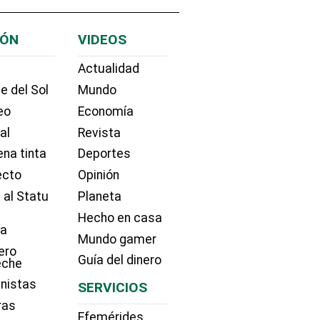
IÓN
VIDEOS
Actualidad
e del Sol
Mundo
eo
Economía
ial
Revista
na tinta
Deportes
ecto
Opinión
 al Statu
Planeta
Hecho en casa
ía
Mundo gamer
ero
Guía del dinero
eche
nistas
SERVICIOS
ras
Efemérides