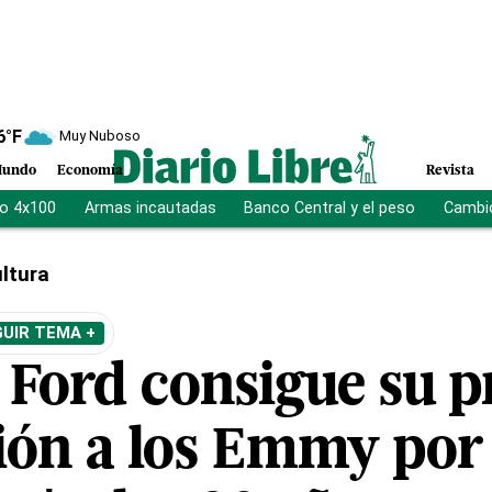
6
°F
Muy Nuboso
undo
Economía
Revista
vo 4x100
Armas incautadas
Banco Central y el peso
Cambio
ltura
UIR TEMA +
 Ford consigue su 
ón a los Emmy por