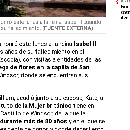
ACT
Fami
entr
deci
honró este lunes a la reina Isabel II cuando
su fallecimiento. (
FUENTE EXTERNA
)
a honró este lunes a la reina
Isabel II
 años de su fallecimiento en el
scocia), con visitas a entidades de las
ega de flores en la capilla de San
Windsor, donde se encuentran sus
illiam, acudió junto a su esposa, Kate, a
ituto de la Mujer británico
tiene en
Castillo de Windsor, de la que la
durante más de 80 años
y en el que se
identa de honor, y donde departieron