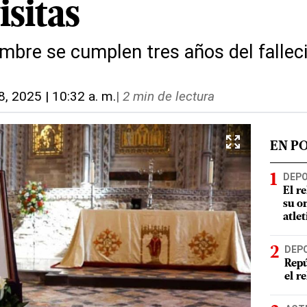
isitas
mbre se cumplen tres años del falleci
8, 2025 | 10:32 a. m.
|
2 min de lectura
EN P
DEP
El r
su o
atle
DEP
Repú
el r