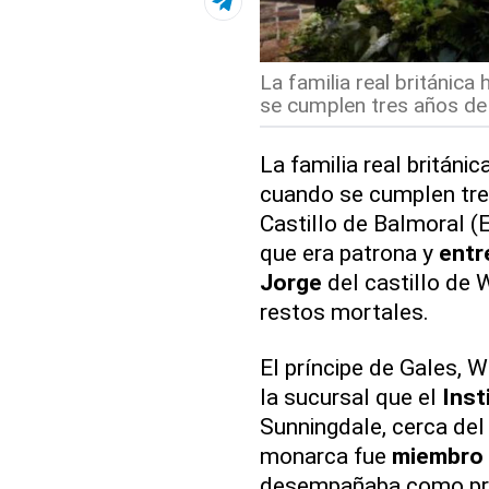
La familia real británica 
se cumplen tres años de 
La familia real británic
cuando se cumplen tres
Castillo de Balmoral (E
que era patrona y
entr
Jorge
del castillo de 
restos mortales.
El príncipe de Gales, W
la sucursal que el
Inst
Sunningdale, cerca del 
monarca fue
miembro 
desempañaba como pres