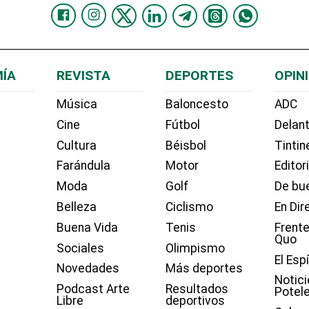
ÍA
REVISTA
DEPORTES
OPIN
Música
Baloncesto
ADC
Cine
Fútbol
Delant
Cultura
Béisbol
Tintin
Farándula
Motor
Editor
Moda
Golf
De bue
Belleza
Ciclismo
En Dir
Buena Vida
Tenis
Frente
Quo
Sociales
Olimpismo
El Esp
Novedades
Más deportes
Notici
Podcast Arte
Resultados
Potel
Libre
deportivos