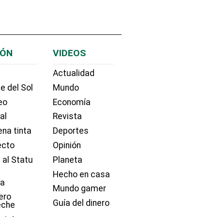
IÓN
VIDEOS
Actualidad
e del Sol
Mundo
eo
Economía
ial
Revista
na tinta
Deportes
ecto
Opinión
 al Statu
Planeta
Hecho en casa
ía
Mundo gamer
ero
Guía del dinero
eche