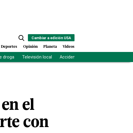
Cambiar a edición USA
Deportes
Opinión
Planeta
Videos
e droga
Televisión local
Accidente Los Ríos
Fuerza antipand
 en el
rte con