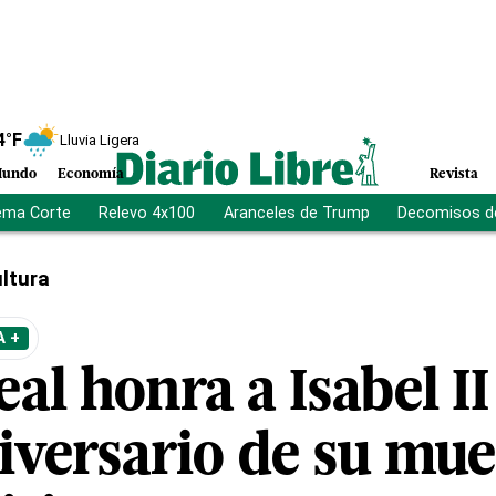
4
°F
Lluvia Ligera
undo
Economía
Revista
ema Corte
Relevo 4x100
Aranceles de Trump
Decomisos d
ltura
A +
eal honra a Isabel II
niversario de su mue