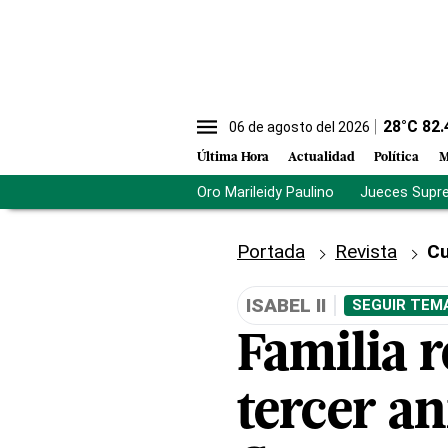
28
°C
82.
06 de agosto del 2026
Última Hora
Actualidad
Política
M
Oro Marileidy Paulino
Jueces Supr
Portada
Revista
Cu
ISABEL II
SEGUIR TEM
Familia r
tercer a