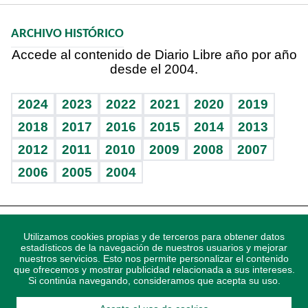
Macroeconomía
Mi mascota
Resultados deportivos
Noticiero Poteleche
Planeta
Efemérides
ARCHIVO HISTÓRICO
Hablando con el pediatra
Línea de hit
Columnistas
Hecho en casa
Cumpleaños
Accede al contenido de Diario Libre año por año
desde el 2004.
Diario de nutrición
Libreta deportiva
Lecturas
Mundo gamer
RSS
Vida y familia
BRV
Más firmas
Guía del dinero
Horóscopos
2024
2023
2022
2021
2020
2019
Eñe
TBT Deportivo
2018
2017
2016
2015
2014
2013
Juegos
2012
2011
2010
2009
2008
2007
Celebrando la vida
2006
2005
2004
Sin complejos
En pocas palabras
Descarga nuestras aplicaciones para Android, iOS y
Escuchando al corazón
Utilizamos cookies propias y de terceros para obtener datos
sistema Huawei.
estadísticos de la navegación de nuestros usuarios y mejorar
nuestros servicios. Esto nos permite personalizar el contenido
Economía Personal
que ofrecemos y mostrar publicidad relacionada a sus intereses.
Si continúa navegando, consideramos que acepta su uso.
Consulta Libre