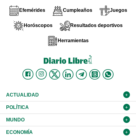
Efemérides
Cumpleaños
Juegos
Horóscopos
Resultados deportivos
Herramientas
ACTUALIDAD
Nacional
POLÍTICA
Ciudad
Partidos
MUNDO
Educación
JCE
Estados Unidos
ECONOMÍA