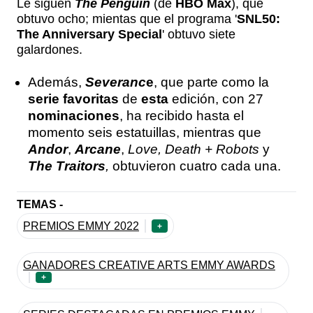
Le siguen
The Penguin
(de
HBO Max
), que
obtuvo ocho; mientas que el programa '
SNL50:
The Anniversary Special
' obtuvo siete
galardones.
Además,
Severanc
e
, que parte como la
serie favoritas
de
esta
edición, con 27
nominaciones
, ha recibido hasta el
momento seis estatuillas, mientras que
Andor
,
Arcane
,
Love, Death + Robots
y
The Traitors
,
obtuvieron cuatro cada una.
TEMAS -
PREMIOS EMMY 2022
+
GANADORES CREATIVE ARTS EMMY AWARDS
+