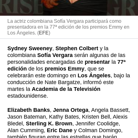
La actriz colombiana Sofía Vergara participará como
presentadora en la 77ª edición de los premios Emmy en
Los Ángeles. (
EFE
)
Sydney Sweeney
,
Stephen Colbert
y la
colombiana
Sofía Vergara
serán algunas de las
personalidades encargadas de
presentar
la
77ª
edición
de los
premios Emmy
, que se
celebrarán este domingo en
Los Ángeles
, bajo la
conducción de Nate Bargatze, informó este
martes la
Academia de la Televisión
estadounidense.
Elizabeth Banks
,
Jenna Ortega
, Angela Bassett,
Jason Bateman, Kathy Bates, Kristen Bell, Alexis
Bledel,
Sterling K. Brown
, Jennifer Coolidge,
Alan Cumming,
Eric Dane
y Colman Domingo,
también figuran entre las estrellas que harán