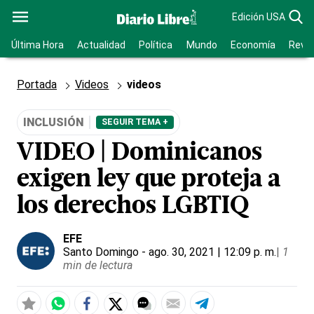
Edición USA
Última Hora
Actualidad
Política
Mundo
Economía
Revis
Portada
Videos
videos
INCLUSIÓN
SEGUIR TEMA +
VIDEO | Dominicanos
exigen ley que proteja a
los derechos LGBTIQ
EFE
Santo Domingo
- ago. 30, 2021 | 12:09 p. m.
|
1
min de lectura