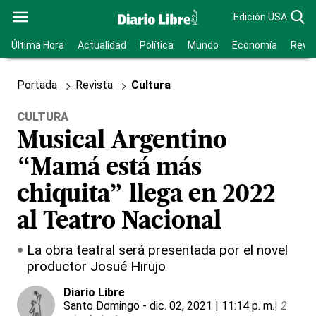
Edición USA
Última Hora
Actualidad
Política
Mundo
Economía
Revis
Portada
Revista
Cultura
CULTURA
Musical Argentino
“Mamá está más
chiquita” llega en 2022
al Teatro Nacional
La obra teatral será presentada por el novel
productor Josué Hirujo
Diario Libre
Santo Domingo
- dic. 02, 2021 | 11:14 p. m.
|
2