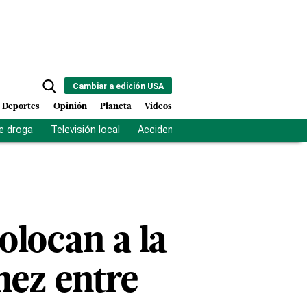
Cambiar a edición USA
Deportes
Opinión
Planeta
Videos
e droga
Televisión local
Accidente Los Ríos
Fuerza antipand
olocan a la
ez entre