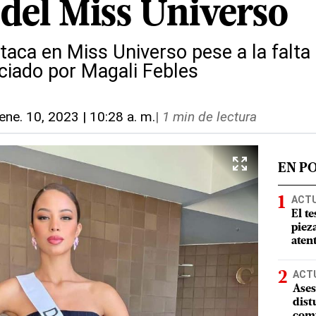
 del Miss Universo
staca en Miss Universo pese a la falta
iado por Magali Febles
ene. 10, 2023 | 10:28 a. m.
|
1 min de lectura
EN P
ACT
El te
piez
aten
ACT
Ases
dist
comu