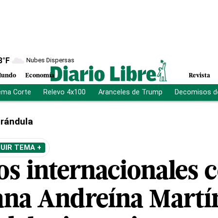
8
°F
Nubes Dispersas
undo
Economía
Revista
ema Corte
Relevo 4x100
Aranceles de Trump
Decomisos d
rándula
UIR TEMA +
s internacionales c
na Andreína Martín