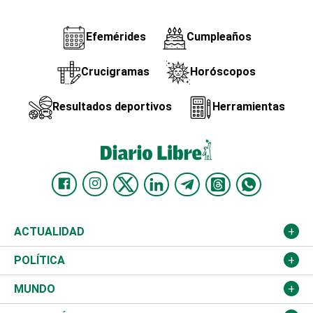
Efemérides
Cumpleaños
Crucigramas
Horóscopos
Resultados deportivos
Herramientas
ACTUALIDAD
Nacional
POLÍTICA
Ciudad
Partidos
MUNDO