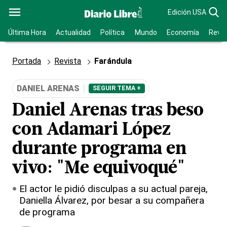
Edición USA
Última Hora
Actualidad
Política
Mundo
Economía
Revis
Portada
Revista
Farándula
DANIEL ARENAS
SEGUIR TEMA +
Daniel Arenas tras beso
con Adamari López
durante programa en
vivo: "Me equivoqué"
El actor le pidió disculpas a su actual pareja,
Daniella Álvarez, por besar a su compañera
de programa