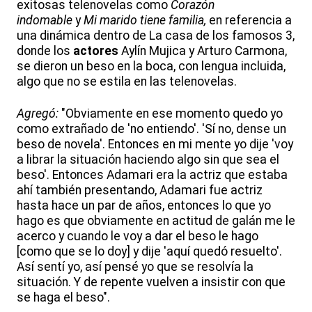
exitosas telenovelas como
Corazón
indomable
y
Mi marido tiene familia,
en referencia a
una dinámica dentro de La casa de los famosos 3,
donde los
actores
Aylín Mujica y Arturo Carmona,
se dieron un beso en la boca, con lengua incluida,
algo que no se estila en las telenovelas.
Agregó:
"Obviamente en ese momento quedo yo
como extrañado de 'no entiendo'. 'Sí no, dense un
beso de novela'. Entonces en mi mente yo dije 'voy
a librar la situación haciendo algo sin que sea el
beso'. Entonces Adamari era la actriz que estaba
ahí también presentando, Adamari fue actriz
hasta hace un par de años, entonces lo que yo
hago es que obviamente en actitud de galán me le
acerco y cuando le voy a dar el beso le hago
[como que se lo doy] y dije 'aquí quedó resuelto'.
Así sentí yo, así pensé yo que se resolvía la
situación. Y de repente vuelven a insistir con que
se haga el beso".