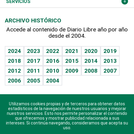
Podcast Arte Libre
Más deportes
Columnistas
Cambio climático
Opinión
SERVICIOS
Macroeconomía
Mi mascota
Resultados deportivos
Lecturas
Planeta
Efemérides
ARCHIVO HISTÓRICO
Hablando con el pediatra
Línea de hit
Más firmas
Hecho en casa
Cumpleaños
Accede al contenido de Diario Libre año por año
desde el 2004.
Diario de nutrición
BRV
Mundo gamer
RSS
Vida y familia
TBT Deportivo
Guía del dinero
Horóscopos
2024
2023
2022
2021
2020
2019
Eñe
2018
2017
2016
2015
2014
2013
Crucigramas
2012
2011
2010
2009
2008
2007
Celebrando la vida
2006
2005
2004
Sin complejos
En pocas palabras
Utilizamos cookies propias y de terceros para obtener datos
Descarga nuestras aplicaciones para Android, iOS y
Escuchando al corazón
estadísticos de la navegación de nuestros usuarios y mejorar
sistema Huawei.
nuestros servicios. Esto nos permite personalizar el contenido
que ofrecemos y mostrar publicidad relacionada a sus
Economía Personal
intereses. Si continúa navegando, consideramos que acepta su
uso.
Consulta Libre