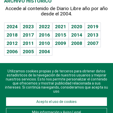
ARCHIVO HISTÓRICO
Hablando con el pediatra
Línea de hit
Más firmas
Hecho en casa
Cumpleaños
Accede al contenido de Diario Libre año por año
desde el 2004.
Diario de nutrición
BRV
Mundo gamer
RSS
Vida y familia
TBT Deportivo
Guía del dinero
Horóscopos
2024
2023
2022
2021
2020
2019
Eñe
2018
2017
2016
2015
2014
2013
Crucigramas
2012
2011
2010
2009
2008
2007
Celebrando la vida
2006
2005
2004
Sin complejos
En pocas palabras
Utilizamos cookies propias y de terceros para obtener datos
Descarga nuestras aplicaciones para Android, iOS y
Escuchando al corazón
estadísticos de la navegación de nuestros usuarios y mejorar
sistema Huawei.
nuestros servicios. Esto nos permite personalizar el contenido
que ofrecemos y mostrar publicidad relacionada a sus
Economía Personal
intereses. Si continúa navegando, consideramos que acepta su
uso.
Consulta Libre
Acepto el uso de cookies
© 2021 Diario Libre, todos los derechos reservados.
Consulta el
Aviso Legal
. Ponte en
Contacto
con
Más información y Aviso Legal