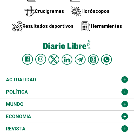
Crucigramas
Horóscopos
Resultados deportivos
Herramientas
ACTUALIDAD
Nacional
POLÍTICA
Ciudad
Partidos
MUNDO
Educación
JCE
Estados Unidos
ECONOMÍA
Salud
TSE
América Latina
Finanzas
REVISTA