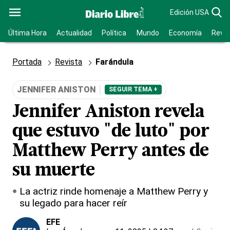
Edición USA
Última Hora
Actualidad
Política
Mundo
Economía
Revis
Portada
Revista
Farándula
JENNIFER ANISTON
SEGUIR TEMA +
Jennifer Aniston revela
que estuvo "de luto" por
Matthew Perry antes de
su muerte
La actriz rinde homenaje a Matthew Perry y
su legado para hacer reír
EFE