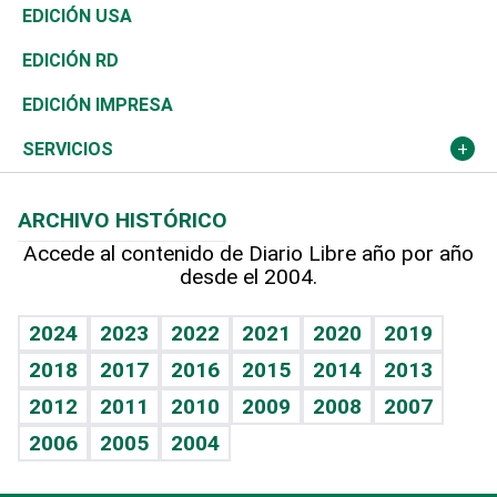
Reportajes
África
Vivienda
Buena Vida
Ciclismo
De buena tinta
Tecnología
Economía
EDICIÓN USA
Ocenanía
Telecom.
Sociales
Tenis
En Directo
Historia
Revista
EDICIÓN RD
Caribe
Global y variable
Novedades
Olimpismo
Frente al Statu Quo
Despertando al gigante
Deportes
EDICIÓN IMPRESA
Resto del mundo
Economía personal
Podcast Arte Libre
Más deportes
El Espía
Cambio climático
Opinión
SERVICIOS
Macroeconomía
Mi mascota
Resultados deportivos
Noticiero Poteleche
Planeta
Efemérides
ARCHIVO HISTÓRICO
Hablando con el pediatra
Línea de hit
Columnistas
Hecho en casa
Cumpleaños
Accede al contenido de Diario Libre año por año
desde el 2004.
Diario de nutrición
Libreta deportiva
Lecturas
Mundo gamer
RSS
Vida y familia
BRV
Más firmas
Guía del dinero
Horóscopos
2024
2023
2022
2021
2020
2019
Eñe
TBT Deportivo
2018
2017
2016
2015
2014
2013
Juegos
2012
2011
2010
2009
2008
2007
Celebrando la vida
2006
2005
2004
Sin complejos