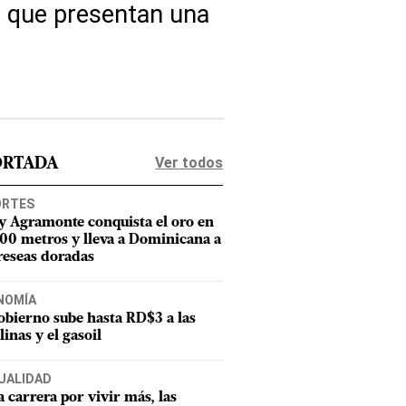
s que presentan una
Ver todos
ORTADA
ORTES
y Agramonte conquista el oro en
800 metros y lleva a Dominicana a
reseas doradas
NOMÍA
obierno sube hasta RD$3 a las
linas y el gasoil
UALIDAD
a carrera por vivir más, las