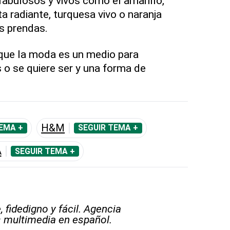
fabulosos y vivos como el amarillo,
a radiante, turquesa vivo o naranja
as prendas.
ue la moda es un medio para
 o se quiere ser y una forma de
H&M
EMA +
SEGUIR TEMA +
A
SEGUIR TEMA +
 fidedigno y fácil. Agencia
s multimedia en español.