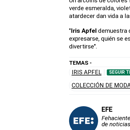
Un arcoíris de colores 
verde esmeralda, violet
atardecer dan vida a l
"
Iris Apfel
demuestra q
expresarse, quién se es
divertirse".
TEMAS -
IRIS APFEL
SEGUIR T
COLECCIÓN DE MOD
EFE
Fehaciente,
de noticia