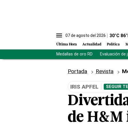
30
°C
86
°
07 de agosto del 2026
Última Hora
Actualidad
Política
M
Medallas de oro RD
Evaluación de 
Portada
Revista
M
IRIS APFEL
SEGUIR T
Divertida
de H&M i