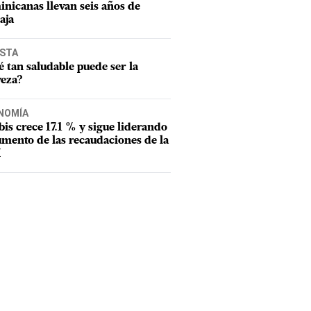
nicanas llevan seis años de
aja
ISTA
 tan saludable puede ser la
veza?
NOMÍA
tbis crece 17.1 % y sigue liderando
umento de las recaudaciones de la
I