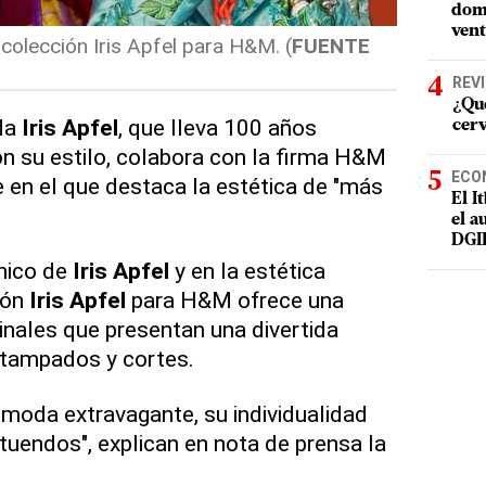
domi
vent
 colección Iris Apfel para H&M. (
FUENTE
REV
¿Qué
da
Iris Apfel
, que lleva 100 años
cer
n su estilo, colabora con la firma H&M
ECO
e en el que destaca la estética de "más
El I
el a
DGI
único de
Iris Apfel
y en la estética
ión
Iris Apfel
para H&M ofrece una
ginales que presentan una divertida
stampados y cortes.
 moda extravagante, su individualidad
tuendos", explican en nota de prensa la