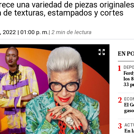
rece una variedad de piezas originale
a de texturas, estampados y cortes
, 2022 | 01:00 p. m.
|
2 min de lectura
EN P
DEP
Ferd
los 
33 p
ECO
El G
gaso
ACT
En l