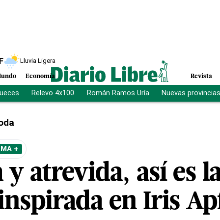
F
Lluvia Ligera
undo
Economía
Revista
jueces
Relevo 4x100
Román Ramos Uría
Nuevas provincia
oda
EMA +
 y atrevida, así es l
nspirada en Iris Ap