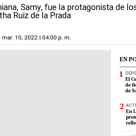
iana, Samy, fue la protagonista de lo
tha Ruiz de la Prada
-
mar. 10, 2022 | 04:00 p. m.
EN P
DEP
El C
de f
de S
ACT
En L
prot
rell