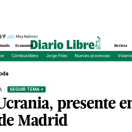
6
°F
Muy Nuboso
undo
Economía
Revista
ibe
Combustibles
Jorge Frías
Nuevas provincias
Volant
oda
A
SEGUIR TEMA +
crania, presente en
 de Madrid