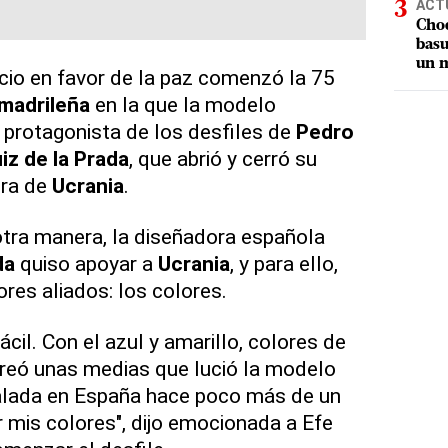
ACT
Choq
basu
un m
cio en favor de la paz comenzó la 75
madrileña
en la que la modelo
a protagonista de los desfiles de
Pedro
iz de la Prada
, que abrió y cerró su
era de
Ucrania
.
tra manera, la diseñadora española
da
quiso apoyar a
Ucrania
, y para ello,
es aliados: los colores.
ácil. Con el azul y amarillo, colores de
creó unas medias que lució la modelo
alada en España hace poco más de un
r mis colores", dijo emocionada a Efe