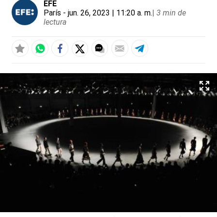
EFE
París
- jun. 26, 2023 | 11:20 a. m.
|
3 min de
lectura