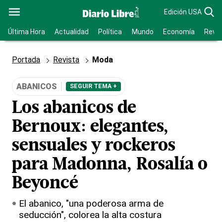
Edición USA
Última Hora
Actualidad
Política
Mundo
Economía
Revis
Portada
Revista
Moda
ABANICOS
SEGUIR TEMA +
Los abanicos de
Bernoux: elegantes,
sensuales y rockeros
para Madonna, Rosalía o
Beyoncé
El abanico, "una poderosa arma de
seducción", colorea la alta costura