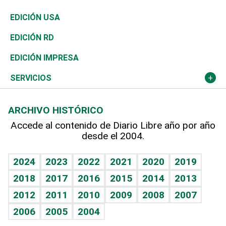
Reportajes
África
Vivienda
Buena Vida
Ciclismo
En Directo
Tecnología
Economía
EDICIÓN USA
Ocenanía
Telecom.
Sociales
Tenis
El Espía
Historia
Revista
EDICIÓN RD
Caribe
Global y variable
Novedades
Olimpismo
Noticiero Poteleche
Martes de tecnología
Deportes
EDICIÓN IMPRESA
Resto del mundo
Economía personal
Podcast Arte Libre
Más deportes
Columnistas
Cambio climático
Opinión
SERVICIOS
Macroeconomía
Mi mascota
Resultados deportivos
Lecturas
Planeta
Efemérides
ARCHIVO HISTÓRICO
Hablando con el pediatra
Línea de hit
Más firmas
Hecho en casa
Cumpleaños
Accede al contenido de Diario Libre año por año
desde el 2004.
Diario de nutrición
BRV
Mundo gamer
RSS
Vida y familia
TBT Deportivo
Guía del dinero
Horóscopos
2024
2023
2022
2021
2020
2019
Eñe
2018
2017
2016
2015
2014
2013
Crucigramas
2012
2011
2010
2009
2008
2007
Celebrando la vida
2006
2005
2004
Sin complejos