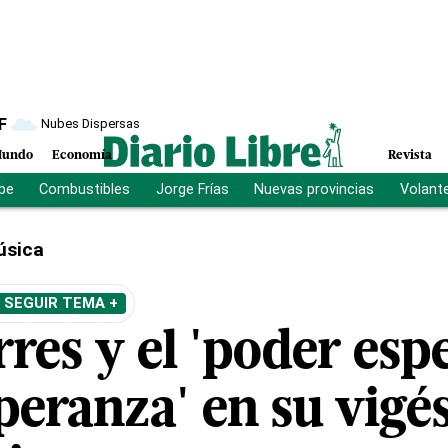
F
Nubes Dispersas
undo
Economía
Revista
ibe
Combustibles
Jorge Frías
Nuevas provincias
Volant
úsica
SEGUIR TEMA +
res y el 'poder espe
speranza' en su vig