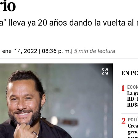
rio
" lleva ya 20 años dando la vuelta al
-
ene. 14, 2022 | 08:36 p. m.
|
5 min de lectura
EN P
ECO
La g
RD: 
RD$5
POLÍ
Crea
gene
expe