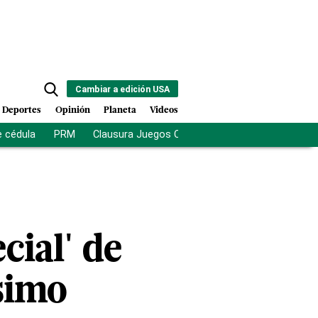
Cambiar a edición USA
Deportes
Opinión
Planeta
Videos
e cédula
PRM
Clausura Juegos Centroamericanos
De la Es
cial' de
ésimo