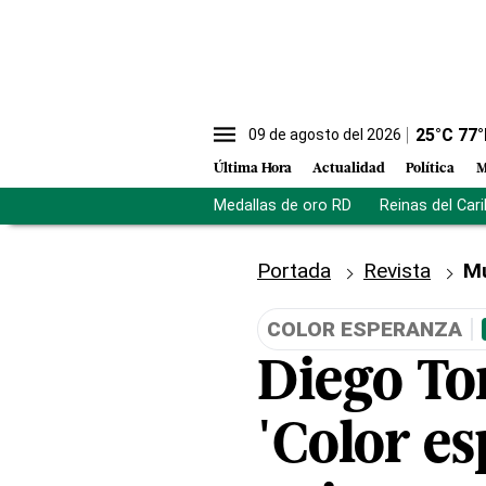
25
°C
77
°
09 de agosto del 2026
Última Hora
Actualidad
Política
M
Medallas de oro RD
Reinas del Car
Portada
Revista
M
COLOR ESPERANZA
Diego Tor
'Color e