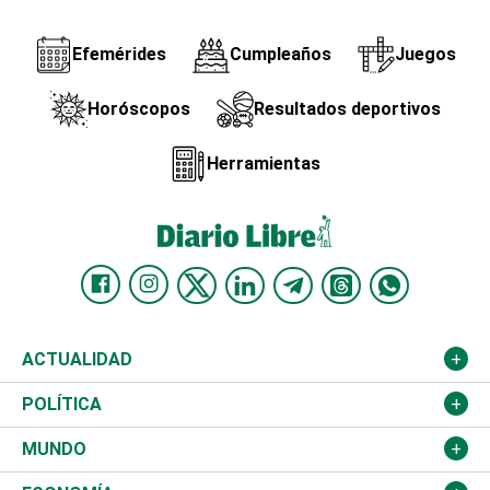
Efemérides
Cumpleaños
Juegos
Horóscopos
Resultados deportivos
Herramientas
ACTUALIDAD
Nacional
POLÍTICA
Ciudad
Partidos
MUNDO