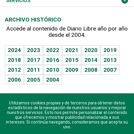
Cambio climático
Opinión
SERVICIOS
Macroeconomía
Mi mascota
Resultados deportivos
Lecturas
Planeta
Efemérides
ARCHIVO HISTÓRICO
Hablando con el pediatra
Línea de hit
Más firmas
Hecho en casa
Cumpleaños
Accede al contenido de Diario Libre año por año
desde el 2004.
Diario de nutrición
BRV
Mundo gamer
RSS
Vida y familia
TBT Deportivo
Guía del dinero
Horóscopos
2024
2023
2022
2021
2020
2019
Eñe
2018
2017
2016
2015
2014
2013
Juegos
2012
2011
2010
2009
2008
2007
Celebrando la vida
2006
2005
2004
Sin complejos
En pocas palabras
Utilizamos cookies propias y de terceros para obtener datos
Descarga nuestras aplicaciones para Android, iOS y
Escuchando al corazón
estadísticos de la navegación de nuestros usuarios y mejorar
sistema Huawei.
nuestros servicios. Esto nos permite personalizar el contenido
que ofrecemos y mostrar publicidad relacionada a sus
Economía Personal
intereses. Si continúa navegando, consideramos que acepta su
uso.
Consulta Libre