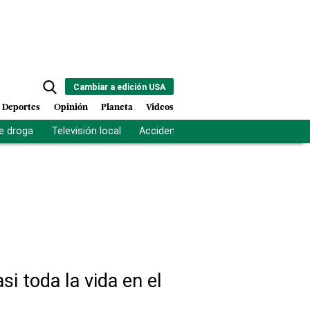
Cambiar a edición USA
Deportes
Opinión
Planeta
Videos
e droga
Televisión local
Accidente Los Ríos
Fuerza antipand
si toda la vida en el