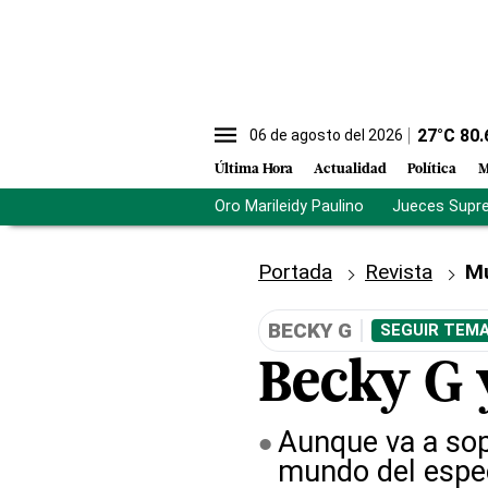
27
°C
80.
06 de agosto del 2026
Última Hora
Actualidad
Política
M
Oro Marileidy Paulino
Jueces Supr
Portada
Revista
M
BECKY G
SEGUIR TEMA
Becky G 
Aunque va a sopl
mundo del espe