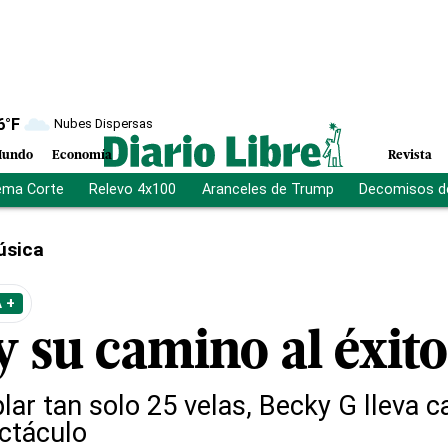
6
°F
Nubes Dispersas
undo
Economía
Revista
ema Corte
Relevo 4x100
Aranceles de Trump
Decomisos d
úsica
 +
y su camino al éxito
ar tan solo 25 velas, Becky G lleva ca
ctáculo