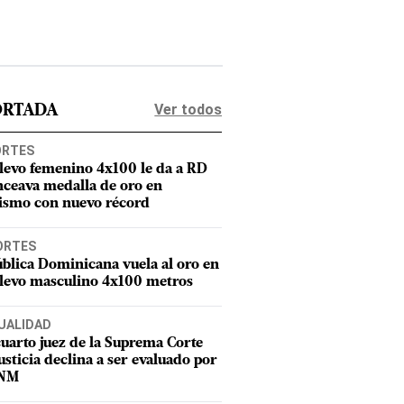
Ver todos
ORTADA
ORTES
elevo femenino 4x100 le da a RD
nceava medalla de oro en
tismo con nuevo récord
ORTES
blica Dominicana vuela al oro en
elevo masculino 4x100 metros
UALIDAD
uarto juez de la Suprema Corte
usticia declina a ser evaluado por
CNM