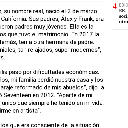
EDI
z
, su nombre real, nació el 2 de marzo
EE. 
soci
alifornia. Sus padres, Álex y Frank, era
otro
fueron padres muy jóvenes. Ella es la
jos que tuvo el matrimonio. En 2017 la
demás, tenía otra hermana de padre.
niales, tan relajados, súper modernos”,
ws.
ilia pasó por dificultades económicas.
os, mi familia perdió nuestra casa y los
raje reformado de mis abuelos”, dijo la
ó Seventeen en 2012. “Aparte de mi
 único que siempre he tenido en mi vida.
irme en artista”.
os que era consciente de la situación