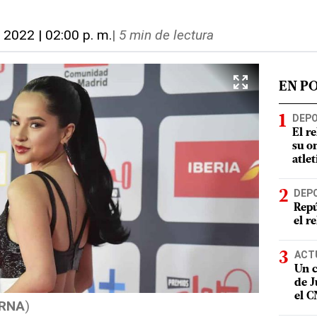
, 2022 | 02:00 p. m.
|
5 min de lectura
EN P
DEP
El r
su o
atle
DEP
Repú
el r
ACT
Un c
de J
el 
RNA
)