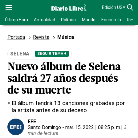
Edición USA
Última Hora
Actualidad
Política
Mundo
Economía
Revis
Portada
Revista
Música
SELENA
SEGUIR TEMA +
Nuevo álbum de Selena
saldrá 27 años después
de su muerte
El álbum tendrá 13 canciones grabadas por
la artista antes de su deceso
EFE
Santo Domingo
- mar. 15, 2022 | 08:25 p. m.
|
3
min de lectura