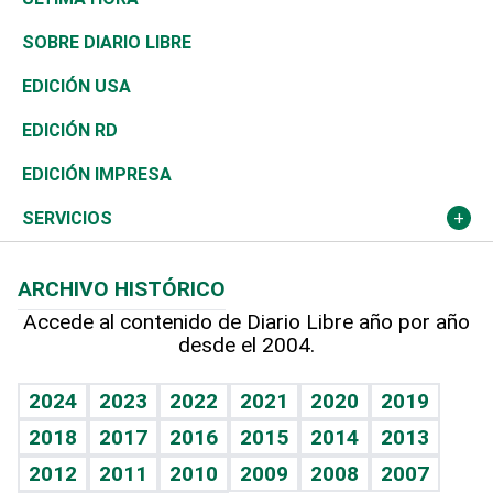
José Boquete
Asia
Consumo
Belleza
Golf
De buena tinta
Clima
Mundo
SOBRE DIARIO LIBRE
Reportajes
África
Vivienda
Buena Vida
Ciclismo
En Directo
Tecnología
Economía
EDICIÓN USA
Ocenanía
Telecom.
Sociales
Tenis
El Espía
Historia
Revista
EDICIÓN RD
Caribe
Global y variable
Novedades
Olimpismo
Noticiero Poteleche
Martes de tecnología
Deportes
EDICIÓN IMPRESA
Resto del mundo
Economía personal
Podcast Arte Libre
Más deportes
Columnistas
Cambio climático
Opinión
SERVICIOS
Macroeconomía
Mi mascota
Resultados deportivos
Lecturas
Planeta
Efemérides
ARCHIVO HISTÓRICO
Hablando con el pediatra
Línea de hit
Más firmas
Hecho en casa
Cumpleaños
Accede al contenido de Diario Libre año por año
desde el 2004.
Diario de nutrición
BRV
Mundo gamer
RSS
Vida y familia
TBT Deportivo
Guía del dinero
Horóscopos
2024
2023
2022
2021
2020
2019
Eñe
2018
2017
2016
2015
2014
2013
Crucigramas
2012
2011
2010
2009
2008
2007
Celebrando la vida