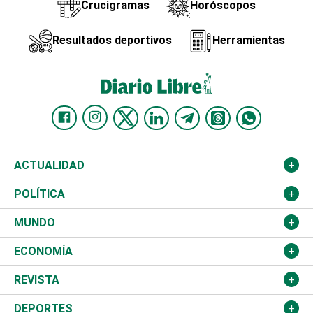
Crucigramas
Horóscopos
Resultados deportivos
Herramientas
ACTUALIDAD
Nacional
POLÍTICA
Ciudad
Partidos
MUNDO
Educación
JCE
Estados Unidos
ECONOMÍA
Salud
TSE
América Latina
Finanzas
REVISTA
Justicia
Congreso Nacional
Haití
Turismo
Música
DEPORTES