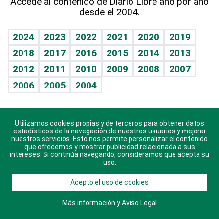
Accede al contenido de Diario Libre año por año
desde el 2004.
Diario de nutrición
BRV
Mundo gamer
RSS
Vida y familia
TBT Deportivo
Guía del dinero
Horóscopos
2024
2023
2022
2021
2020
2019
Eñe
2018
2017
2016
2015
2014
2013
Crucigramas
2012
2011
2010
2009
2008
2007
Celebrando la vida
2006
2005
2004
Sin complejos
En pocas palabras
Utilizamos cookies propias y de terceros para obtener datos
Descarga nuestras aplicaciones para Android, iOS y
Escuchando al corazón
estadísticos de la navegación de nuestros usuarios y mejorar
sistema Huawei.
nuestros servicios. Esto nos permite personalizar el contenido
que ofrecemos y mostrar publicidad relacionada a sus
Economía Personal
intereses. Si continúa navegando, consideramos que acepta su
uso.
Consulta Libre
Acepto el uso de cookies
© 2021 Diario Libre, todos los derechos reservados.
Consulta el
Aviso Legal
. Ponte en
Contacto
con
Más información y Aviso Legal
nosotros y conoce más sobre Diario Libre