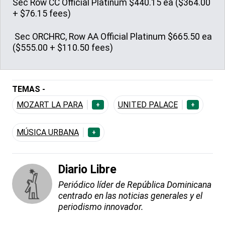
Sec Row CC Official Platinum $440.15 ea ($364.00
+ $76.15 fees)
Sec ORCHRC, Row AA Official Platinum $665.50 ea
($555.00 + $110.50 fees)
TEMAS -
MOZART LA PARA
UNITED PALACE
+
+
MÚSICA URBANA
+
Diario Libre
Periódico líder de República Dominicana
centrado en las noticias generales y el
periodismo innovador.