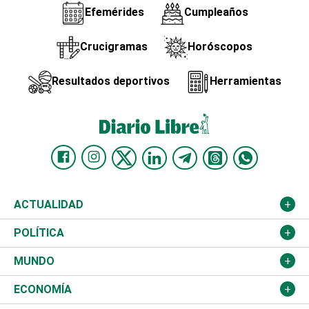
Efemérides
Cumpleaños
Crucigramas
Horóscopos
Resultados deportivos
Herramientas
ACTUALIDAD
Nacional
POLÍTICA
Ciudad
Partidos
MUNDO
Educación
JCE
Estados Unidos
ECONOMÍA