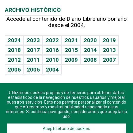
Macroeconomía
Mi mascota
Resultados deportivos
Lecturas
Planeta
Efemérides
ARCHIVO HISTÓRICO
Hablando con el pediatra
Línea de hit
Más firmas
Hecho en casa
Cumpleaños
Accede al contenido de Diario Libre año por año
desde el 2004.
Diario de nutrición
BRV
Mundo gamer
RSS
Vida y familia
TBT Deportivo
Guía del dinero
Horóscopos
2024
2023
2022
2021
2020
2019
Eñe
2018
2017
2016
2015
2014
2013
Crucigramas
2012
2011
2010
2009
2008
2007
Celebrando la vida
2006
2005
2004
Sin complejos
En pocas palabras
Utilizamos cookies propias y de terceros para obtener datos
Descarga nuestras aplicaciones para Android, iOS y
Escuchando al corazón
estadísticos de la navegación de nuestros usuarios y mejorar
sistema Huawei.
nuestros servicios. Esto nos permite personalizar el contenido
que ofrecemos y mostrar publicidad relacionada a sus
Economía Personal
intereses. Si continúa navegando, consideramos que acepta su
uso.
Consulta Libre
Acepto el uso de cookies