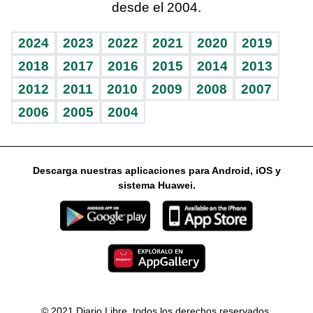
desde el 2004.
Diario de nutrición
Libreta deportiva
Lecturas
Mundo gamer
RSS
Vida y familia
BRV
Más firmas
Guía del dinero
Horóscopos
2024
2023
2022
2021
2020
2019
Eñe
TBT Deportivo
2018
2017
2016
2015
2014
2013
2012
2011
2010
2009
2008
2007
Celebrando la vida
2006
2005
2004
Sin complejos
En pocas palabras
Descarga nuestras aplicaciones para Android, iOS y
Escuchando al corazón
sistema Huawei.
Economía Personal
Consulta Libre
© 2021 Diario Libre, todos los derechos reservados.