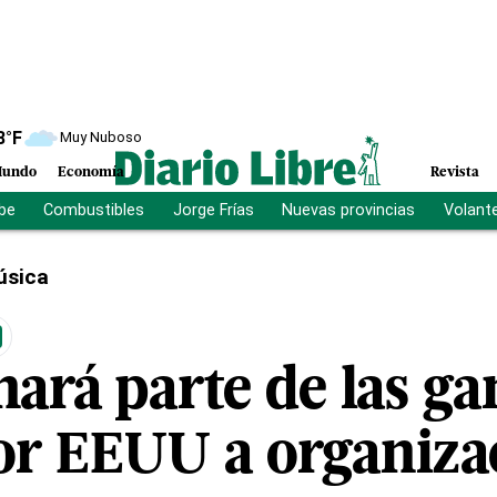
8
°F
Muy Nuboso
undo
Economía
Revista
ibe
Combustibles
Jorge Frías
Nuevas provincias
Volant
úsica
ará parte de las ga
por EEUU a organiza