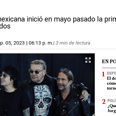
exicana inició en mayo pasado la prim
idos
p. 05, 2023 | 06:13 p. m.
|
3 min de lectura
EN P
DEP
El d
cómo
torn
POLÍ
¿Qué
Jorg