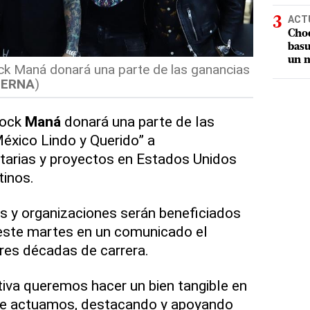
ACT
Choq
basu
un m
ck Maná donará una parte de las ganancias
TERNA
)
rock
Maná
donará una parte de las
México Lindo y Querido” a
tarias y proyectos en Estados Unidos
tinos.
s y organizaciones serán beneficiados
có este martes en un comunicado el
res décadas de carrera.
ativa queremos hacer un bien tangible en
e actuamos, destacando y apoyando