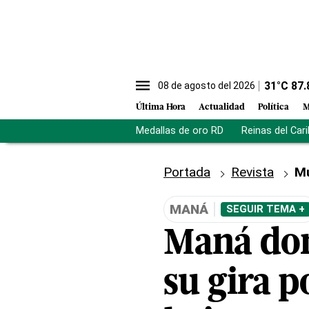
31
°C
87.
08 de agosto del 2026
Última Hora
Actualidad
Política
M
Medallas de oro RD
Reinas del Car
Portada
Revista
M
MANÁ
SEGUIR TEMA +
Maná don
su gira 