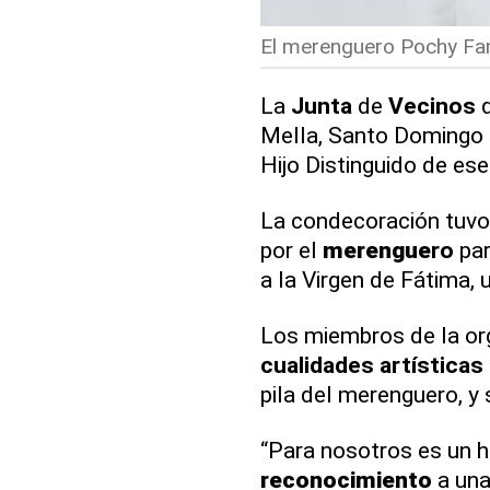
El merenguero Pochy Fam
La
Junta
de
Vecinos
d
Mella, Santo Domingo 
Hijo Distinguido de ese
La condecoración tuvo
por el
merengue
ro
par
a la Virgen de Fátima,
Los miembros de la org
cualidades
artísticas
pila del merenguero, y
“Para nosotros es un h
reconocimiento
a una