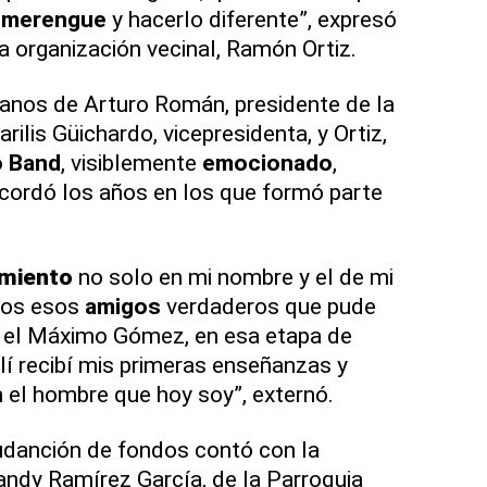
l
merengue
y hacerlo diferente”, expresó
a organización vecinal, Ramón Ortiz.
nos de Arturo Román, presidente de la
arilis Güichardo, vicepresidenta, y Ortiz,
 Band
, visiblemente
emocionado
,
ecordó los años en los que formó parte
miento
no solo en mi nombre y el de mi
odos esos
amigos
verdaderos que pude
 el Máximo Gómez, en esa etapa de
lí recibí mis primeras enseñanzas y
 el hombre que hoy soy”, externó.
danción de fondos contó con la
ndy Ramírez García, de la Parroquia