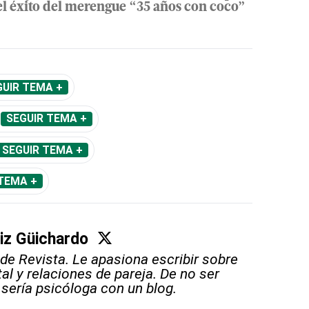
el éxito del merengue “35 años con coco”
GUIR TEMA +
SEGUIR TEMA +
SEGUIR TEMA +
TEMA +
iz Güichardo
 de Revista. Le apasiona escribir sobre
al y relaciones de pareja. De no ser
 sería psicóloga con un blog.