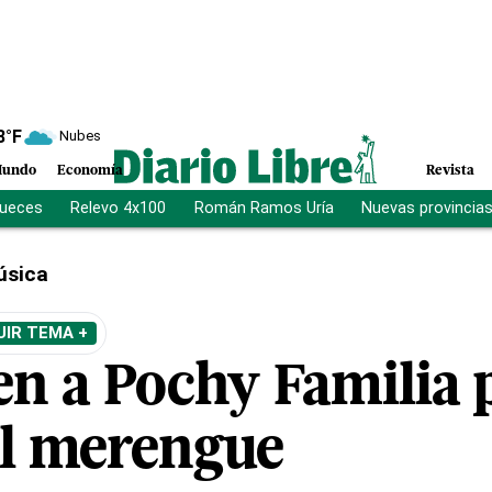
8
°F
Nubes
undo
Economía
Revista
jueces
Relevo 4x100
Román Ramos Uría
Nuevas provincia
úsica
UIR TEMA +
n a Pochy Familia 
al merengue