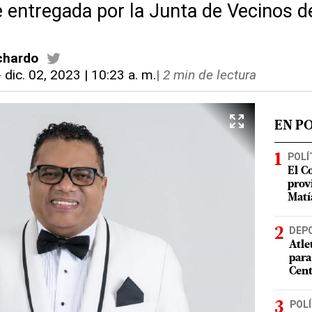
e entregada por la Junta de Vecinos d
chardo
-
dic. 02, 2023 | 10:23 a. m.
|
2 min de lectura
EN P
POLÍ
El C
prov
Matí
DEP
Atle
para
Cent
POLÍ