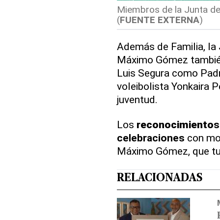
Miembros de la Junta de
(
FUENTE EXTERNA
)
Además de Familia, la
Máximo Gómez también
Luis Segura como Padre
voleibolista Yonkaira 
juventud.
Los
reconocimiento
s
celebraciones
con mot
Máximo Gómez, que tuv
RELACIONADAS