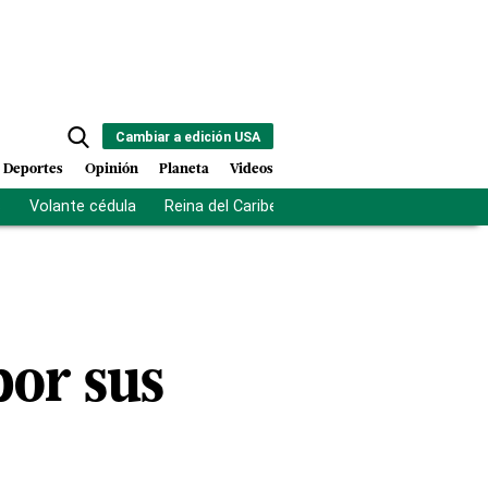
Cambiar a edición USA
Deportes
Opinión
Planeta
Videos
s
Volante cédula
Reina del Caribe
Clausura Juegos Centro
por sus