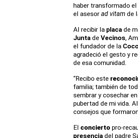
haber transformado e
el asesor
ad vitam
de l
Al recibir la
placa
de ma
Junta
de
Vecinos
, Am
el fundador de la
Coco
agradeció el gesto y r
de esa comunidad.
“Recibo este
reconoci
familia; también de t
sembrar y cosechar en
pubertad de mi vida. Al
consejos que formaron
El
concierto
pro-recau
presencia
del padre Sa