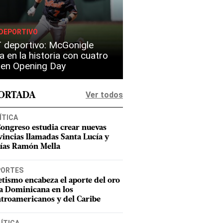
DEPORTIVO
 deportivo: McGonigle
a en la historia con cuatro
s en Opening Day
Ver todos
PORTADA
ÍTICA
Congreso estudia crear nuevas
vincias llamadas Santa Lucía y
ías Ramón Mella
PORTES
etismo encabeza el aporte del oro
a Dominicana en los
troamericanos y del Caribe