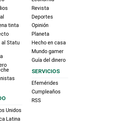
dios
Revista
ial
Deportes
na tinta
Opinión
ecto
Planeta
 al Statu
Hecho en casa
Mundo gamer
ía
Guía del dinero
ero
eche
SERVICIOS
nistas
Efemérides
Cumpleaños
DO
RSS
os Unidos
ca Latina