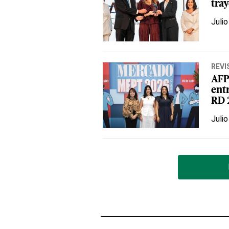
tra
Julio
REVI
AFP
ent
RD 
Julio