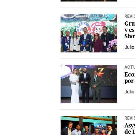
REVI
Gru
y e
Sho
Julio
ACT
Eco
por
Julio
REVI
Asy
de 