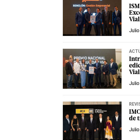
ISM
Exc
Via
Julio
ACT
Int
edi
Vial
Julio
REVI
IMC
de t
Julio