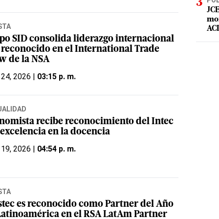
POL
JCE
mor
STA
ACD
po SID consolida liderazgo internacional
s reconocido en el International Trade
w de la NSA
 24, 2026 |
03:15 p. m.
UALIDAD
nomista recibe reconocimiento del Intec
 excelencia en la docencia
 19, 2026 |
04:54 p. m.
STA
stec es reconocido como Partner del Año
Latinoamérica en el RSA LatAm Partner