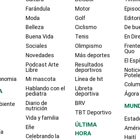
Farándula
Motor
Episo
Moda
Golf
Editor
Belleza
Ciclismo
De bue
Buena Vida
Tenis
En Dir
Sociales
Olimpismo
Frente
Quo
Novedades
Más deportes
El Esp
Podcast Arte
Resultados
Libre
deportivos
Notici
Potel
onomia
Mi mascota
Línea de hit
Colum
Hablando con el
Libreta
A
pediatra
deportiva
Ágora
Diario de
BRV
biente
MUN
nutrición
TBT Deportivo
Vida y familia
Estad
ÚLTIMA
Eñe
Améri
ía
HORA
Celebrando la
Haití