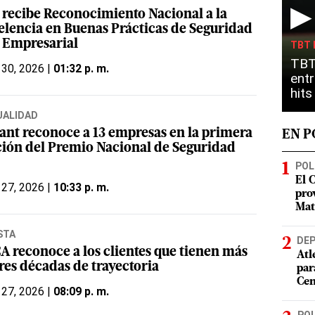
▶
 recibe Reconocimiento Nacional a la
elencia en Buenas Prácticas de Seguridad
l Empresarial
TBT 
TBT
 30, 2026 |
01:32 p. m.
entr
hit
UALIDAD
rant reconoce a 13 empresas en la primera
EN 
ción del Premio Nacional de Seguridad
POL
El 
 27, 2026 |
10:33 p. m.
pro
Mat
STA
DE
A reconoce a los clientes que tienen más
Atl
res décadas de trayectoria
par
Cen
 27, 2026 |
08:09 p. m.