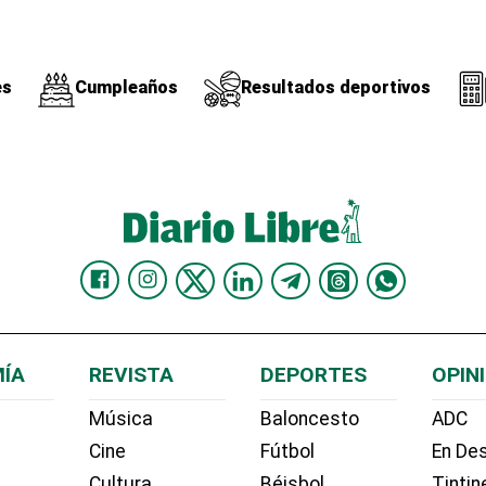
es
Cumpleaños
Resultados deportivos
ÍA
REVISTA
DEPORTES
OPIN
Música
Baloncesto
ADC
Cine
Fútbol
En Des
Cultura
Béisbol
Tintin