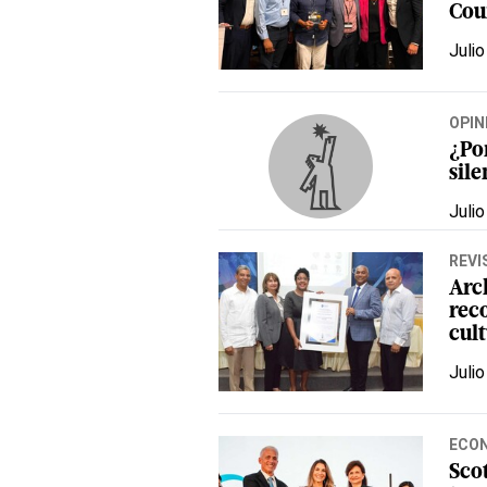
Cou
Julio
OPIN
¿Por
sil
Julio
REVI
Arc
rec
cul
Julio
ECO
Sco