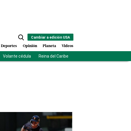
Cambiar a edición USA
Deportes
Opinión
Planeta
Videos
Volante cédula
Reina del Caribe
Clausura Juegos Centroamer