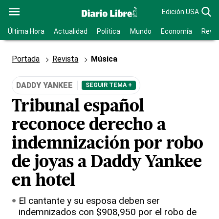
Edición USA
Última Hora
Actualidad
Política
Mundo
Economía
Revis
Portada
Revista
Música
DADDY YANKEE
SEGUIR TEMA +
Tribunal español
reconoce derecho a
indemnización por robo
de joyas a Daddy Yankee
en hotel
El cantante y su esposa deben ser
indemnizados con $908,950 por el robo de