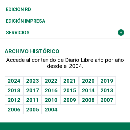
Ocenanía
Telecom.
Sociales
Tenis
El Espía
Historia
Revista
EDICIÓN RD
Caribe
Global y variable
Novedades
Olimpismo
Noticiero Poteleche
Martes de tecnología
Deportes
EDICIÓN IMPRESA
Resto del mundo
Economía personal
Podcast Arte Libre
Más deportes
Columnistas
Cambio climático
Opinión
SERVICIOS
Macroeconomía
Mi mascota
Resultados deportivos
Lecturas
Planeta
Efemérides
ARCHIVO HISTÓRICO
Hablando con el pediatra
Línea de hit
Más firmas
Hecho en casa
Cumpleaños
Accede al contenido de Diario Libre año por año
desde el 2004.
Diario de nutrición
BRV
Mundo gamer
RSS
Vida y familia
TBT Deportivo
Guía del dinero
Horóscopos
2024
2023
2022
2021
2020
2019
Eñe
2018
2017
2016
2015
2014
2013
Crucigramas
2012
2011
2010
2009
2008
2007
Celebrando la vida
2006
2005
2004
Sin complejos
En pocas palabras