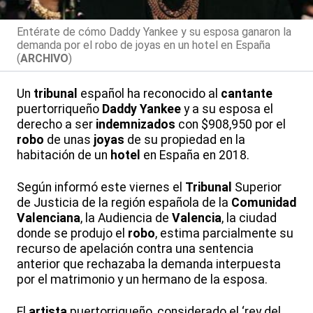
Entérate de cómo Daddy Yankee y su esposa ganaron la
demanda por el robo de joyas en un hotel en España
(
ARCHIVO
)
Un
tribunal
español ha reconocido al
cantante
puertorriqueño
Daddy Yankee
y a su esposa el
derecho a ser
indemnizados
con $908,950 por el
robo
de unas
joyas
de su propiedad en la
habitación de un
hotel
en España en 2018.
Según informó este viernes el
Tribunal
Superior
de Justicia de la región española de la
Comunidad
Valenciana
, la Audiencia de
Valencia
, la ciudad
donde se produjo el
robo
, estima parcialmente su
recurso de apelación contra una sentencia
anterior que rechazaba la demanda interpuesta
por el matrimonio y un hermano de la esposa.
El
artista
puertorriqueño, considerado el ‘rey del