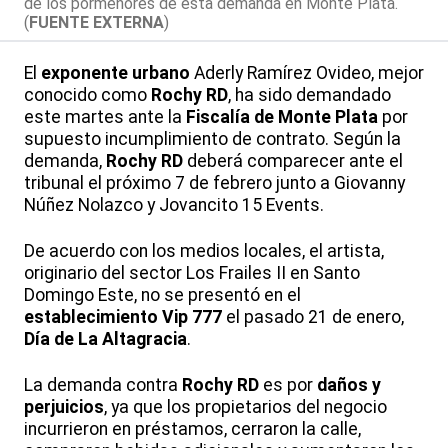
de los pormenores de esta demanda en Monte Plata.
(
FUENTE EXTERNA
)
El
exponente urbano
Aderly Ramírez Ovideo, mejor
conocido como
Rochy RD
, ha sido demandado
este martes ante la
Fiscalía de Monte Plata
por
supuesto incumplimiento de contrato. Según la
demanda,
Rochy RD
deberá comparecer ante el
tribunal el próximo 7 de febrero junto a Giovanny
Núñez Nolazco y Jovancito 15 Events.
De acuerdo con los medios locales, el artista,
originario del sector Los Frailes II en Santo
Domingo Este, no se presentó en el
establecimiento Vip 777
el pasado 21 de enero,
Día de La Altagracia
.
La demanda contra
Rochy RD
es por
daños y
perjuicios
, ya que los propietarios del negocio
incurrieron en préstamos, cerraron la calle,