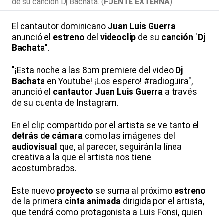
de su canción Dj Bachata. (
FUENTE EXTERNA
)
El cantautor dominicano
Juan Luis Guerra
anunció el
estreno
del
videoclip
de su
canción
"
Dj
Bachata
".
"¡Esta noche a las 8pm premiere del video
Dj
Bachata
en Youtube! ¡Los espero! #radiogüira",
anunció el
cantautor
Juan Luis Guerra
a través
de su cuenta de Instagram.
En el clip compartido por el artista se ve tanto el
detrás de cámara
como las imágenes del
audiovisual
que, al parecer, seguirán la línea
creativa a la que el artista nos tiene
acostumbrados.
Este nuevo
proyecto
se suma al próximo
estreno
de la primera
cinta animada
dirigida por el artista,
que tendrá como protagonista a Luis Fonsi, quien