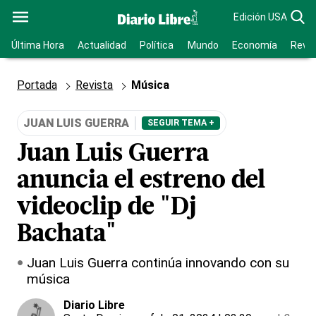
Edición USA
Última Hora
Actualidad
Política
Mundo
Economía
Revis
Portada
Revista
Música
JUAN LUIS GUERRA
SEGUIR TEMA +
Juan Luis Guerra
anuncia el estreno del
videoclip de "Dj
Bachata"
Juan Luis Guerra continúa innovando con su
música
Diario Libre