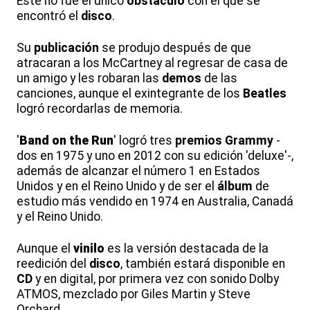
Este no fue el único
obstáculo
con el que se
encontró el
disco
.
Su
publicación
se produjo después de que
atracaran a los McCartney al regresar de casa de
un amigo y les robaran las
demos
de las
canciones, aunque el exintegrante de los
Beatles
logró recordarlas de memoria.
'
Band on the Run
' logró tres
premios Grammy
-
dos en 1975 y uno en 2012 con su edición 'deluxe'-,
además de alcanzar el número 1 en Estados
Unidos y en el Reino Unido y de ser el
álbum
de
estudio más vendido en 1974 en Australia, Canadá
y el Reino Unido.
Aunque el
vinilo
es la versión destacada de la
reedición del
disco
, también estará disponible en
CD
y en digital, por primera vez con sonido Dolby
ATMOS, mezclado por Giles Martin y Steve
Orchard.