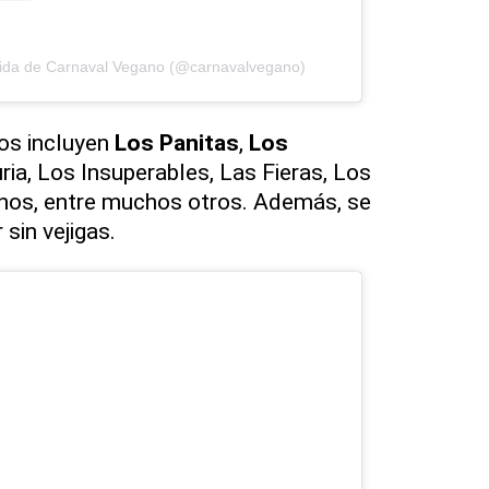
tida de Carnaval Vegano (@carnavalvegano)
os incluyen
Los Panitas
,
Los
uria, Los Insuperables, Las Fieras, Los
nos, entre muchos otros. Además, se
 sin vejigas.