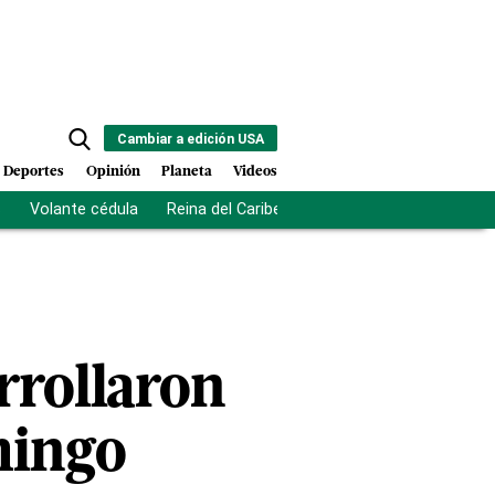
Cambiar a edición USA
Deportes
Opinión
Planeta
Videos
s
Volante cédula
Reina del Caribe
Clausura Juegos Centro
rrollaron
mingo