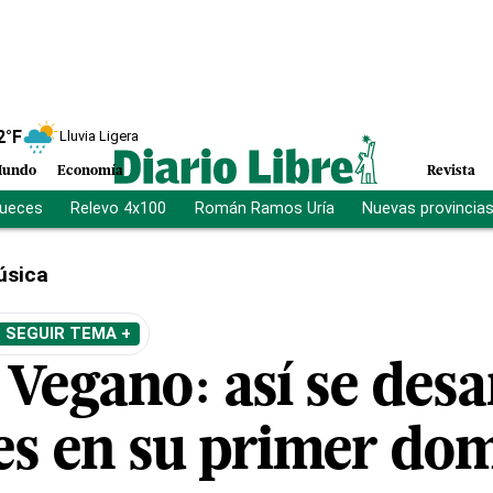
2
°F
Lluvia Ligera
undo
Economía
Revista
jueces
Relevo 4x100
Román Ramos Uría
Nuevas provincia
úsica
SEGUIR TEMA +
Vegano: así se desa
iles en su primer do