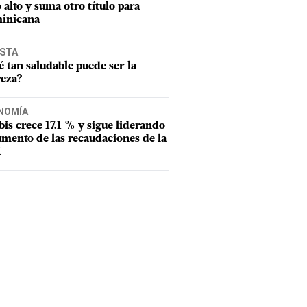
o alto y suma otro título para
inicana
ISTA
 tan saludable puede ser la
veza?
NOMÍA
tbis crece 17.1 % y sigue liderando
umento de las recaudaciones de la
I