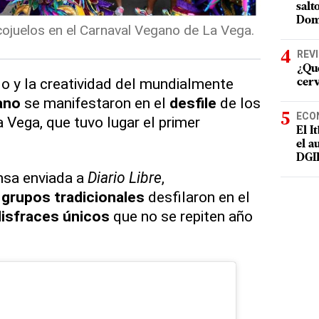
salt
Dom
 cojuelos en el Carnaval Vegano de La Vega.
REV
¿Qué
do y la creatividad del mundialmente
cer
ano
se manifestaron en el
desfile
de los
ECO
 Vega, que tuvo lugar el primer
El I
el a
DGI
nsa enviada a
Diario Libre
,
0
grupos tradicionales
desfilaron en el
isfraces únicos
que no se repiten año