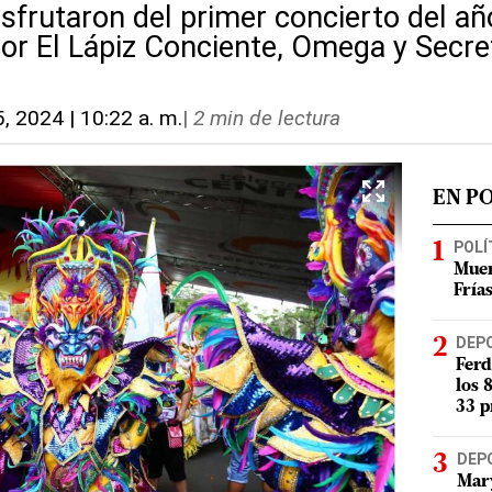
isfrutaron del primer concierto del añ
or El Lápiz Conciente, Omega y Secre
5, 2024 | 10:22 a. m.
|
2 min de lectura
EN P
POLÍ
Muer
Fría
DEP
Ferd
los 
33 p
DEP
Mary