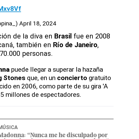
bMxv8Vf
opina_)
April 18, 2024
ción de la diva en
Brasil
fue en 2008
caná, también en
Río de Janeiro
,
 70.000 personas.
nna
puede llegar a superar la hazaña
ng Stones
que, en un
concierto
gratuito
cido en 2006, como parte de su gira 'A
1,5 millones de espectadores.
MÚSICA
Madonna: “Nunca me he disculpado por