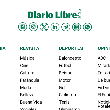
ÍA
REVISTA
DEPORTES
OPIN
Música
Baloncesto
ADC
Cine
Fútbol
Mirada
Cultura
Béisbol
Editor
Farándula
Motor
De bue
Moda
Golf
En Dir
Belleza
Ciclismo
El Esp
Buena Vida
Tenis
Notici
Potel
Sociales
Olimpismo