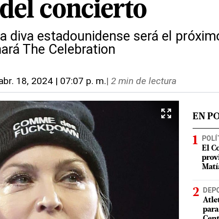
del concierto
 la diva estadounidense será el próxi
nará The Celebration
abr. 18, 2024 | 07:07 p. m.
|
2 min de lectura
EN P
POLÍ
El C
prov
Matí
DEP
Atle
para
Cent