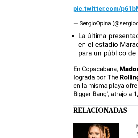
pic.twitter.com/p61
— SergioOpina (@sergio
La última presenta
en el estadio Mara
para un público de
En Copacabana,
Mado
lograda por The
Rolli
en la misma playa ofre
Bigger Bang', atrajo a 
RELACIONADAS