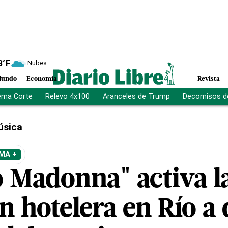
8
°F
Nubes
undo
Economía
Revista
ema Corte
Relevo 4x100
Aranceles de Trump
Decomisos d
úsica
MA +
o Madonna" activa l
n hotelera en Río a 