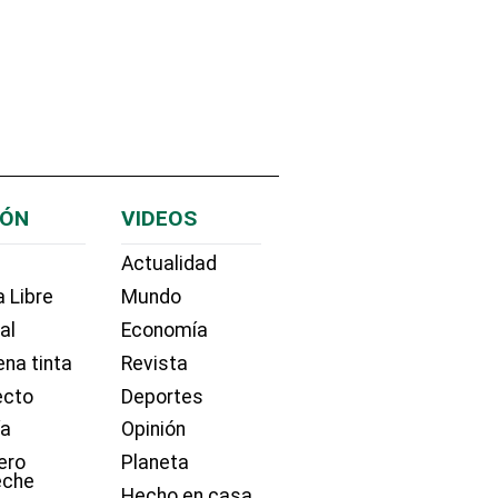
IÓN
VIDEOS
Actualidad
 Libre
Mundo
ial
Economía
na tinta
Revista
ecto
Deportes
ía
Opinión
ero
Planeta
eche
Hecho en casa