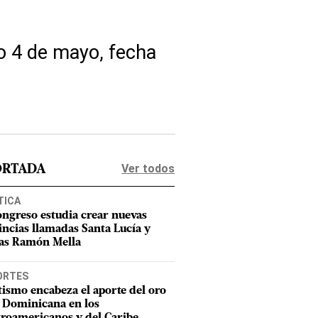
mo 4 de mayo, fecha
Ver todos
ORTADA
TICA
ongreso estudia crear nuevas
incias llamadas Santa Lucía y
as Ramón Mella
ORTES
tismo encabeza el aporte del oro
 Dominicana en los
roamericanos y del Caribe