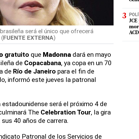
POLÍ
JCE 
mord
 brasileña será el único que ofrecerá
ACD 
 (
FUENTE EXTERNA
)
o
gratuito
que
Madonna
dará en mayo
sileña de
Copacabana
, ya copa en un 70
ra de
Río de Janeiro
para el fin de
, informó este jueves la patronal
a estadounidense será el próximo 4 de
 culminará The
Celebration Tour
, la gira
sus 40 años de carrera.
ndicato Patronal de los Servicios de