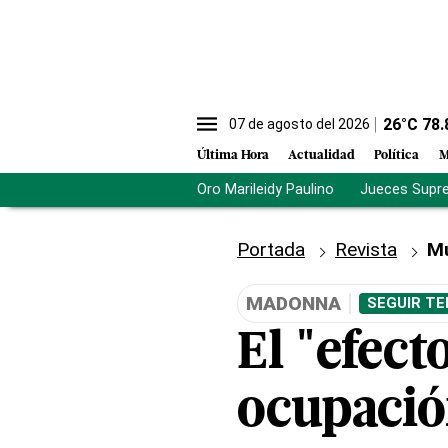
26
°C
78.
07 de agosto del 2026
Última Hora
Actualidad
Política
M
Oro Marileidy Paulino
Jueces Supr
Portada
Revista
M
MADONNA
SEGUIR TE
El "efect
ocupació