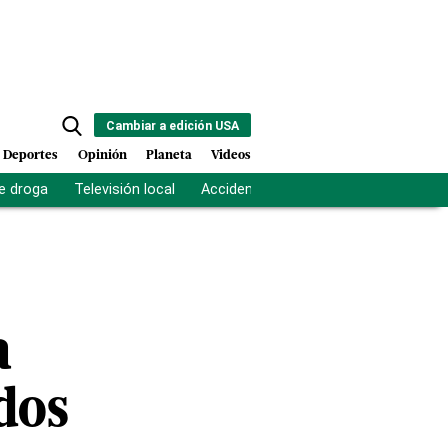
Cambiar a edición USA
Deportes
Opinión
Planeta
Videos
e droga
Televisión local
Accidente Los Ríos
Fuerza antipand
a
dos