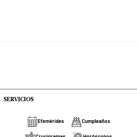
SERVICIOS
Efemérides
Cumpleaños
Crucigramas
Horóscopos