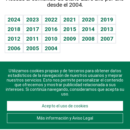
desde el 2004.
Diario de nutrición
BRV
Mundo gamer
RSS
Vida y familia
TBT Deportivo
Guía del dinero
Horóscopos
2024
2023
2022
2021
2020
2019
Eñe
2018
2017
2016
2015
2014
2013
Crucigramas
2012
2011
2010
2009
2008
2007
Celebrando la vida
2006
2005
2004
Sin complejos
En pocas palabras
Utilizamos cookies propias y de terceros para obtener datos
Descarga nuestras aplicaciones para Android, iOS y
Escuchando al corazón
estadísticos de la navegación de nuestros usuarios y mejorar
sistema Huawei.
nuestros servicios. Esto nos permite personalizar el contenido
que ofrecemos y mostrar publicidad relacionada a sus
Economía Personal
intereses. Si continúa navegando, consideramos que acepta su
uso.
Consulta Libre
Acepto el uso de cookies
© 2021 Diario Libre, todos los derechos reservados.
Consulta el
Aviso Legal
. Ponte en
Contacto
con
Más información y Aviso Legal
nosotros y conoce más sobre Diario Libre