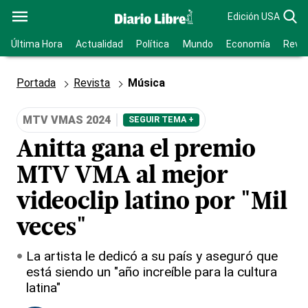
Edición USA
Última Hora
Actualidad
Política
Mundo
Economía
Revis
Portada
Revista
Música
MTV VMAS 2024
SEGUIR TEMA +
Anitta gana el premio
MTV VMA al mejor
videoclip latino por "Mil
veces"
La artista le dedicó a su país y aseguró que
está siendo un "año increíble para la cultura
latina"