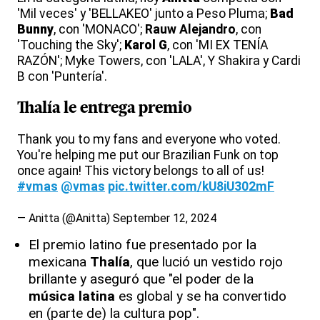
'Mil veces' y 'BELLAKEO' junto a Peso Pluma;
Bad
Bunny
, con 'MONACO';
Rauw Alejandro
, con
'Touching the Sky';
Karol G
, con 'MI EX TENÍA
RAZÓN'; Myke Towers, con 'LALA', Y Shakira y Cardi
B con 'Puntería'.
Thalía
le entrega premio
Thank you to my fans and everyone who voted.
You're helping me put our Brazilian Funk on top
once again! This victory belongs to all of us!
#vmas
@vmas
pic.twitter.com/kU8iU302mF
— Anitta (@Anitta)
September 12, 2024
El premio latino fue presentado por la
mexicana
Thalía
, que lució un vestido rojo
brillante y aseguró que "el poder de la
música latina
es global y se ha convertido
en (parte de) la cultura pop".