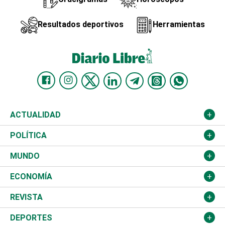
Resultados deportivos
Herramientas
ACTUALIDAD
Nacional
POLÍTICA
Ciudad
Partidos
MUNDO
Educación
JCE
Estados Unidos
ECONOMÍA
Salud
TSE
América Latina
Finanzas
REVISTA
Justicia
Congreso Nacional
Haití
Turismo
Música
DEPORTES