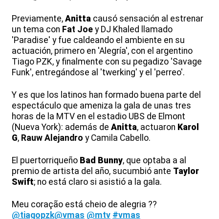
Previamente,
Anitta
causó sensación al estrenar
un tema con
Fat Joe
y DJ Khaled llamado
'Paradise' y fue caldeando el ambiente en su
actuación, primero en 'Alegría', con el argentino
Tiago PZK, y finalmente con su pegadizo 'Savage
Funk', entregándose al 'twerking' y el 'perreo'.
Y es que los latinos han formado buena parte del
espectáculo que ameniza la gala de unas tres
horas de la MTV en el estadio UBS de Elmont
(Nueva York): además de
Anitta
, actuaron
Karol
G
,
Rauw Alejandro
y Camila Cabello.
El puertorriqueño
Bad Bunny
, que optaba a al
premio de artista del año, sucumbió ante
Taylor
Swift
; no está claro si asistió a la gala.
Meu coração está cheio de alegria ??
@tiagopzk
@vmas
@mtv
#vmas