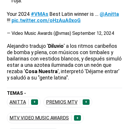
roja.
Your 2024
#VMAs
Best Latin winner is ...
@Anitta
!!!
pic.twitter.com/oHzAuA0xoG
— Video Music Awards (@vmas)
September 12, 2024
Alejandro tradujo '
Diluvio
' a los ritmos caribeños
de bomba y plena, con músicos con timbales y
bailarinas con vestidos blancos, y después simuló
estar a una azotea iluminada con un neón que
rezaba '
Cosa Nuestra
', interpretó 'Déjame entrar'
y saludó a su "gente latina".
TEMAS -
ANITTA
PREMIOS MTV
+
+
MTV VIDEO MUSIC AWARDS
+