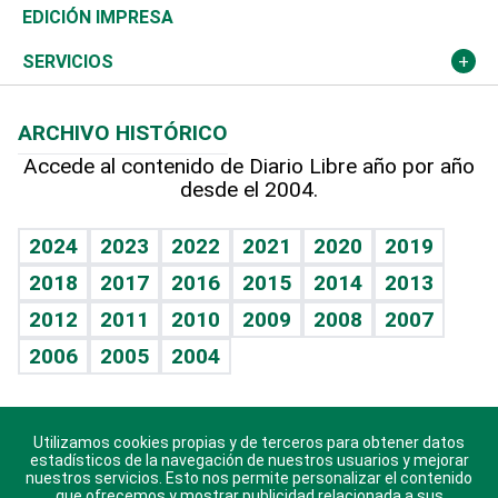
Caribe
Global y variable
Novedades
Olimpismo
El Espía
Martes de tecnología
Deportes
EDICIÓN IMPRESA
Resto del mundo
Economía personal
Podcast Arte Libre
Más deportes
Noticiero Poteleche
Cambio climático
Opinión
SERVICIOS
Macroeconomía
Mi mascota
Resultados deportivos
Columnistas
Planeta
Efemérides
ARCHIVO HISTÓRICO
Hablando con el pediatra
Línea de hit
Lecturas
Hecho en casa
Cumpleaños
Accede al contenido de Diario Libre año por año
desde el 2004.
Diario de nutrición
BRV
Más firmas
Mundo gamer
RSS
Vida y familia
TBT Deportivo
Guía del dinero
Horóscopos
2024
2023
2022
2021
2020
2019
Eñe
2018
2017
2016
2015
2014
2013
Juegos
2012
2011
2010
2009
2008
2007
Celebrando la vida
2006
2005
2004
Sin complejos
En pocas palabras
Utilizamos cookies propias y de terceros para obtener datos
Descarga nuestras aplicaciones para Android, iOS y
Escuchando al corazón
estadísticos de la navegación de nuestros usuarios y mejorar
sistema Huawei.
nuestros servicios. Esto nos permite personalizar el contenido
que ofrecemos y mostrar publicidad relacionada a sus