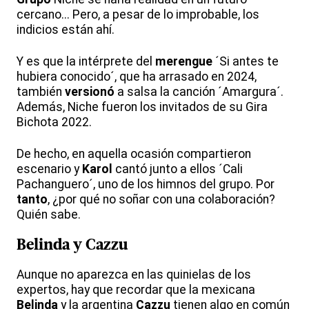
cercano... Pero, a pesar de lo improbable, los
indicios están ahí.
Y es que la intérprete del
merengue
´Si antes te
hubiera conocido´, que ha arrasado en 2024,
también
versionó
a salsa la canción ´Amargura´.
Además, Niche fueron los invitados de su Gira
Bichota 2022.
De hecho, en aquella ocasión compartieron
escenario y
Karol
cantó junto a ellos ´Cali
Pachanguero´, uno de los himnos del grupo. Por
tanto
, ¿por qué no soñar con una colaboración?
Quién sabe.
Belinda
y
Cazzu
Aunque no aparezca en las quinielas de los
expertos, hay que recordar que la mexicana
Belinda
y la argentina
Cazzu
tienen algo en común