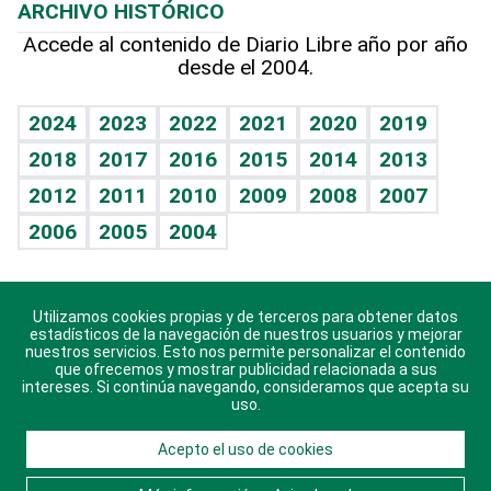
ARCHIVO HISTÓRICO
Hablando con el pediatra
Línea de hit
Columnistas
Hecho en casa
Cumpleaños
Accede al contenido de Diario Libre año por año
desde el 2004.
Diario de nutrición
Libreta deportiva
Lecturas
Mundo gamer
RSS
Vida y familia
BRV
Más firmas
Guía del dinero
Horóscopos
2024
2023
2022
2021
2020
2019
Eñe
TBT Deportivo
2018
2017
2016
2015
2014
2013
Juegos
2012
2011
2010
2009
2008
2007
Celebrando la vida
2006
2005
2004
Sin complejos
En pocas palabras
Utilizamos cookies propias y de terceros para obtener datos
Descarga nuestras aplicaciones para Android, iOS y
Escuchando al corazón
estadísticos de la navegación de nuestros usuarios y mejorar
sistema Huawei.
nuestros servicios. Esto nos permite personalizar el contenido
que ofrecemos y mostrar publicidad relacionada a sus
Economía Personal
intereses. Si continúa navegando, consideramos que acepta su
uso.
Consulta Libre
Acepto el uso de cookies
© 2021 Diario Libre, todos los derechos reservados.