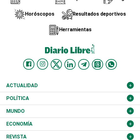
Horóscopos
Resultados deportivos
Herramientas
ACTUALIDAD
Nacional
POLÍTICA
Ciudad
Partidos
MUNDO
Educación
JCE
Estados Unidos
ECONOMÍA
Salud
TSE
América Latina
Finanzas
REVISTA