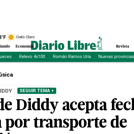
8
°F
Cielo Claro
undo
Economía
Revista
jueces
Relevo 4x100
Román Ramos Uría
Nuevas provincia
úsica
IDDY
SEGUIR TEMA +
de Diddy acepta fec
a por transporte de