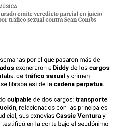
MÚSICA
Jurado emite veredicto parcial en juicio
por tráfico sexual contra Sean Combs
semanas por el que pasaron más de
rados
exoneraron a
Diddy
de los
cargos
ntaba: de
tráfico sexual
y crimen
se libraba así de la
cadena perpetua
.
ado
culpable
de dos cargos:
transporte
tución
, relacionados con las principales
udicial, sus exnovias
Cassie Ventura
y
testificó en la corte bajo el seudónimo