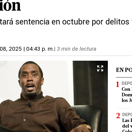
ción
tará sentencia en octubre por delitos
. 08, 2025 | 04:43 p. m.
|
3 min de lectura
EN P
DEP
Con 
Domi
los 
DEP
Las 
del 
Col