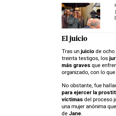
El juicio
Tras un
juicio
de ocho 
treinta testigos, los
ju
más graves
que enfre
organizado, con lo que 
No obstante, fue hall
para ejercer la prosti
víctimas
del proceso j
una mujer anónima que 
de
Jane
.