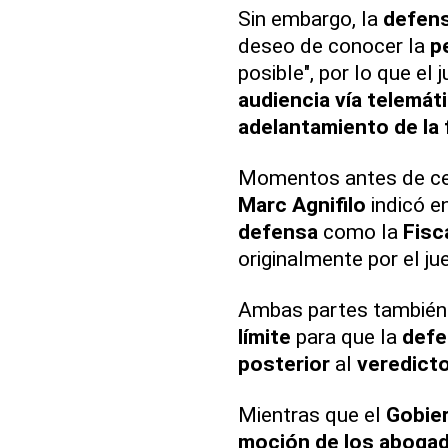
Sin embargo, la
defens
deseo de conocer la
p
posible", por lo que e
audiencia vía telemát
adelantamiento de la
Momentos antes de cel
Marc Agnifilo
indicó e
defensa
como la
Fisc
originalmente por el ju
Ambas partes también 
límite
para que la
defe
posterior
al
veredict
Mientras que el
Gobie
moción de los aboga