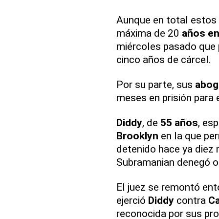
Aunque en total estos 
máxima de 20
años en
miércoles pasado que 
cinco años de cárcel.
Por su parte, sus
abog
meses en prisión para 
Diddy
, de
55 años
, es
Brooklyn
en la que pe
detenido hace ya diez 
Subramanian denegó oto
El juez se remontó ento
ejerció
Diddy
contra
Ca
reconocida por sus pr