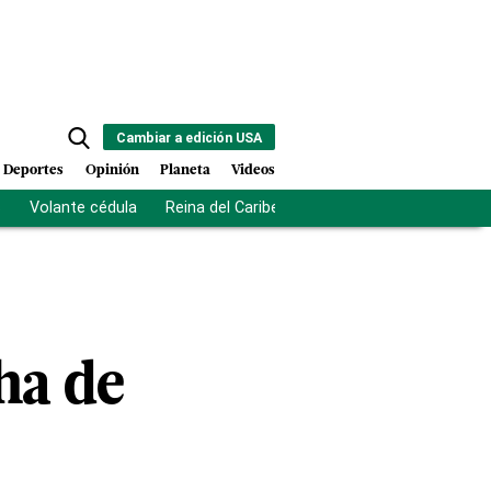
Cambiar a edición USA
Deportes
Opinión
Planeta
Videos
s
Volante cédula
Reina del Caribe
Clausura Juegos Centro
ha de