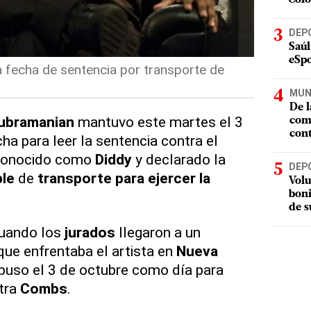
DEP
Saúl
eSpo
 fecha de sentencia por transporte de
MUN
De l
Subramanian
mantuvo este martes el 3
com
cont
ha para leer la sentencia contra el
 conocido como
Diddy
y declarado la
DEP
ble
de
transporte para ejercer la
Volu
boni
de s
cuando los
jurados
llegaron a un
ue enfrentaba el artista en
Nueva
puso el 3 de octubre como día para
ntra
Combs
.