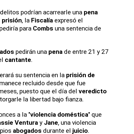
delitos podrían acarrearle una
pena
 prisión
, la
Fiscalía
expresó el
pediría para
Combs
una sentencia de
ados
pedirán una
pena
de entre 21 y 27
el
cantante
.
perará su sentencia en la
prisión de
rmanece recluido desde que fue
meses, puesto que el día del
veredicto
rgarle la libertad bajo fianza.
nces a la "
violencia doméstica
" que
ssie Ventura
y
Jane
, una violencia
opios
abogados
durante el
juicio
.