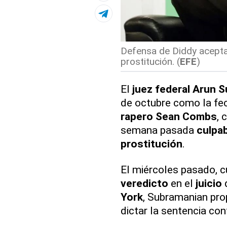
Defensa de Diddy acepta
prostitución. (
EFE
)
El
juez federal Arun 
de octubre como la fec
rapero Sean Combs
,
semana pasada
culpa
prostitución
.
El miércoles pasado, 
veredicto
en el
juicio
q
York
, Subramanian pro
dictar la sentencia co