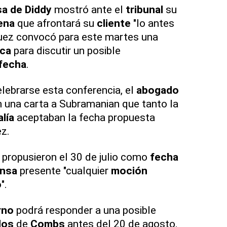
a de Diddy
mostró ante el
tribunal
su
ena
que afrontará su
cliente
"lo antes
l juez convocó para este martes una
ica
para discutir un posible
 fecha
.
ebrarse esta conferencia, el
abogado
n una carta a Subramanian que tanto la
alía
aceptaban la fecha propuesta
ez.
propusieron el 30 de julio como
fecha
nsa
presente "cualquier
moción
o
".
rno
podrá responder a una posible
dos
de
Combs
antes del 20 de agosto.