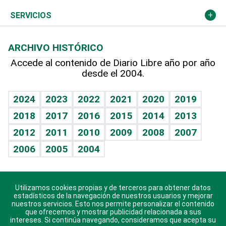
Resto del mundo
Economía personal
Podcast Arte Libre
Más deportes
El Espía
Cambio climático
Opinión
SERVICIOS
Macroeconomía
Mi mascota
Resultados deportivos
Noticiero Poteleche
Planeta
Efemérides
ARCHIVO HISTÓRICO
Hablando con el pediatra
Línea de hit
Columnistas
Hecho en casa
Cumpleaños
Accede al contenido de Diario Libre año por año
desde el 2004.
Diario de nutrición
Libreta deportiva
Lecturas
Mundo gamer
RSS
Vida y familia
BRV
Más firmas
Guía del dinero
Horóscopos
2024
2023
2022
2021
2020
2019
Eñe
TBT Deportivo
2018
2017
2016
2015
2014
2013
Juegos
2012
2011
2010
2009
2008
2007
Celebrando la vida
2006
2005
2004
Sin complejos
En pocas palabras
Utilizamos cookies propias y de terceros para obtener datos
Descarga nuestras aplicaciones para Android, iOS y
Escuchando al corazón
estadísticos de la navegación de nuestros usuarios y mejorar
sistema Huawei.
nuestros servicios. Esto nos permite personalizar el contenido
que ofrecemos y mostrar publicidad relacionada a sus
Economía Personal
intereses. Si continúa navegando, consideramos que acepta su