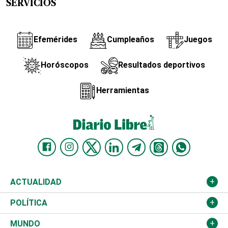
SERVICIOS
Efemérides
Cumpleaños
Juegos
Horóscopos
Resultados deportivos
Herramientas
ACTUALIDAD
Nacional
POLÍTICA
Ciudad
Partidos
MUNDO