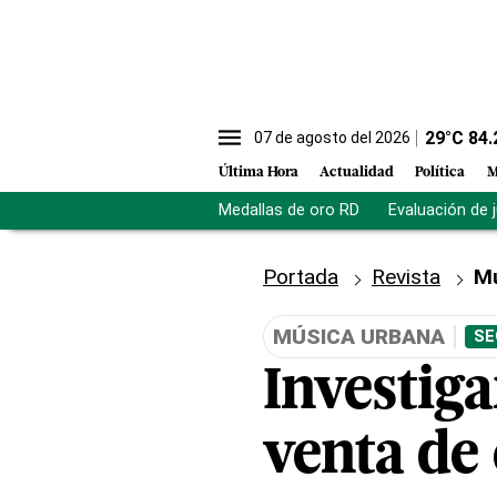
29
°C
84.
07 de agosto del 2026
Última Hora
Actualidad
Política
M
Medallas de oro RD
Evaluación de 
Portada
Revista
M
MÚSICA URBANA
SE
Investiga
venta de 