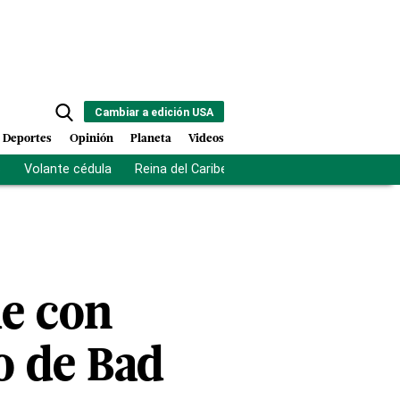
Cambiar a edición USA
Deportes
Opinión
Planeta
Videos
s
Volante cédula
Reina del Caribe
Clausura Juegos Centro
de con
o de Bad