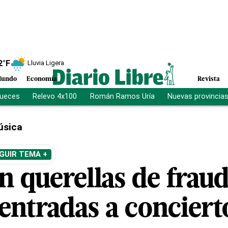
2
°F
Lluvia Ligera
undo
Economía
Revista
jueces
Relevo 4x100
Román Ramos Uría
Nuevas provincia
úsica
GUIR TEMA +
n querellas de frau
entradas a conciert