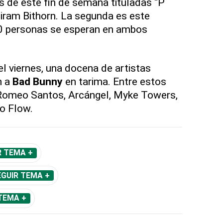
 de este fin de semana tituladas “P
iram Bithorn. La segunda es este
0 personas se esperan en ambos
el viernes, una docena de artistas
n a
Bad Bunny
en tarima. Entre estos
, Romeo Santos, Arcángel, Myke Towers,
o Flow.
R TEMA +
EGUIR TEMA +
TEMA +