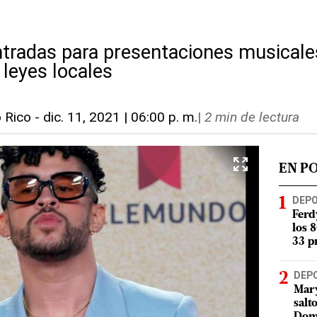
ntradas para presentaciones musicale
 leyes locales
o Rico
-
dic. 11, 2021 | 06:00 p. m.
|
2 min de lectura
EN P
DEP
Ferd
los 
33 p
DEP
Mary
salt
Dom