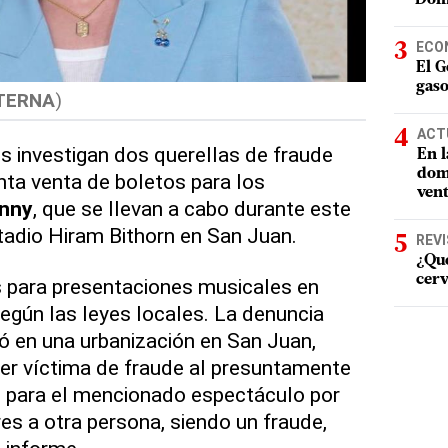
ECO
El G
gaso
TERNA
)
ACT
s investigan dos querellas de fraude
En l
domi
nta venta de boletos para los
vent
nny
, que se llevan a cabo durante este
tadio Hiram Bithorn en San Juan.
REV
¿Qué
cerv
s para presentaciones musicales en
según las leyes locales. La denuncia
ó en una urbanización en San Juan,
er víctima de fraude al presuntamente
s para el mencionado espectáculo por
es a otra persona, siendo un fraude,