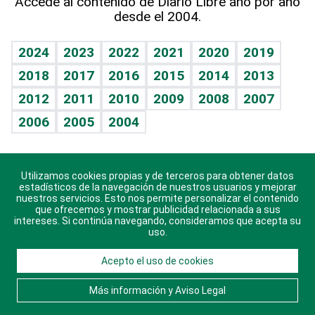
Accede al contenido de Diario Libre año por año
desde el 2004.
Diario de nutrición
BRV
Mundo gamer
RSS
Vida y familia
TBT Deportivo
Guía del dinero
Horóscopos
2024
2023
2022
2021
2020
2019
Eñe
2018
2017
2016
2015
2014
2013
Crucigramas
2012
2011
2010
2009
2008
2007
Celebrando la vida
2006
2005
2004
Sin complejos
En pocas palabras
Utilizamos cookies propias y de terceros para obtener datos
Descarga nuestras aplicaciones para Android, iOS y
Escuchando al corazón
estadísticos de la navegación de nuestros usuarios y mejorar
sistema Huawei.
nuestros servicios. Esto nos permite personalizar el contenido
que ofrecemos y mostrar publicidad relacionada a sus
Economía Personal
intereses. Si continúa navegando, consideramos que acepta su
uso.
Consulta Libre
Acepto el uso de cookies
© 2021 Diario Libre, todos los derechos reservados.
Consulta el
Aviso Legal
. Ponte en
Contacto
con
Más información y Aviso Legal
nosotros y conoce más sobre Diario Libre