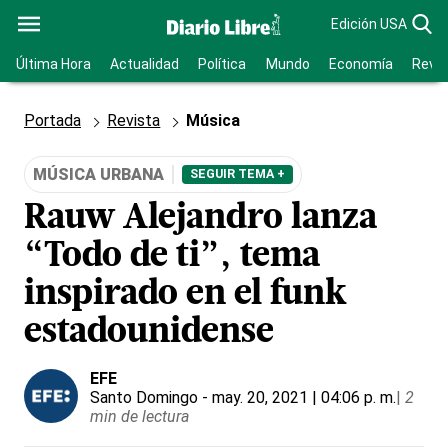
Edición USA
Última Hora
Actualidad
Política
Mundo
Economía
Revis
Portada
Revista
Música
MÚSICA URBANA
SEGUIR TEMA +
Rauw Alejandro lanza
“Todo de ti”, tema
inspirado en el funk
estadounidense
EFE
Santo Domingo
- may. 20, 2021 | 04:06 p. m.
|
2
min de lectura