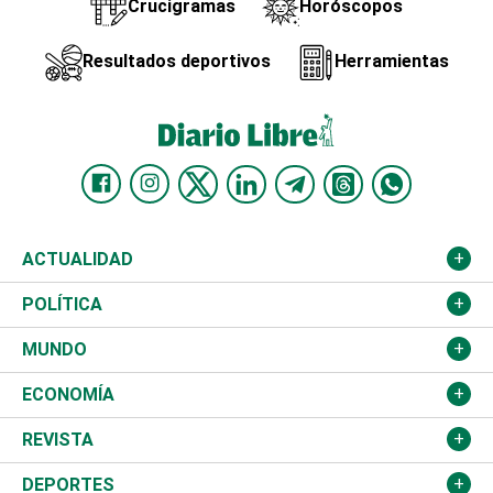
Crucigramas
Horóscopos
Resultados deportivos
Herramientas
ACTUALIDAD
Nacional
POLÍTICA
Ciudad
Partidos
MUNDO
Educación
JCE
Estados Unidos
ECONOMÍA
Salud
TSE
América Latina
Finanzas
REVISTA
Justicia
Congreso Nacional
Haití
Turismo
Música
DEPORTES