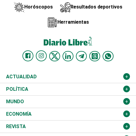
Horóscopos
Resultados deportivos
Herramientas
ACTUALIDAD
Nacional
POLÍTICA
Ciudad
Partidos
MUNDO
Educación
JCE
Estados Unidos
ECONOMÍA
Salud
TSE
América Latina
Finanzas
REVISTA