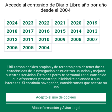
Hablando con el pediatra
Línea de hit
Lecturas
Hecho en casa
Cumpleaños
Accede al contenido de Diario Libre año por año
desde el 2004.
Diario de nutrición
BRV
Más firmas
Mundo gamer
RSS
Vida y familia
TBT Deportivo
Guía del dinero
Horóscopos
2024
2023
2022
2021
2020
2019
Eñe
2018
2017
2016
2015
2014
2013
Juegos
2012
2011
2010
2009
2008
2007
Celebrando la vida
2006
2005
2004
Sin complejos
En pocas palabras
Utilizamos cookies propias y de terceros para obtener datos
Descarga nuestras aplicaciones para Android, iOS y
Escuchando al corazón
estadísticos de la navegación de nuestros usuarios y mejorar
sistema Huawei.
nuestros servicios. Esto nos permite personalizar el contenido
que ofrecemos y mostrar publicidad relacionada a sus
Economía Personal
intereses. Si continúa navegando, consideramos que acepta su
uso.
Consulta Libre
Acepto el uso de cookies
© 2021 Diario Libre, todos los derechos reservados.
Consulta el
Aviso Legal
. Ponte en
Contacto
con
Más información y Aviso Legal