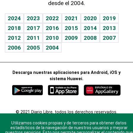
desde el 2004.
Diario de nutrición
BRV
Mundo gamer
RSS
Vida y familia
TBT Deportivo
Guía del dinero
Horóscopos
2024
2023
2022
2021
2020
2019
Eñe
2018
2017
2016
2015
2014
2013
Crucigramas
2012
2011
2010
2009
2008
2007
Celebrando la vida
2006
2005
2004
Sin complejos
En pocas palabras
Descarga nuestras aplicaciones para Android, iOS y
Escuchando al corazón
sistema Huawei.
Economía Personal
Consulta Libre
© 2021 Diario Libre, todos los derechos reservados.
Consulta el
Aviso Legal
. Ponte en
Contacto
con
Utilizamos cookies propias y de terceros para obtener datos
nosotros y conoce más sobre Diario Libre
estadísticos de la navegación de nuestros usuarios y mejorar
nuestros servicios. Esto nos permite personalizar el contenido que