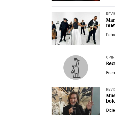
REVI
Mar
nue
Febr
OPIN
Rec
Ener
REVI
Mue
bol
Dici