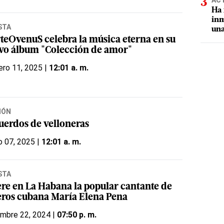
AC
Ha 
inm
STA
una
teOvenuS celebra la música eterna en su
vo álbum "Colección de amor"
ero 11, 2025 |
12:01 a. m.
IÓN
uerdos de velloneras
o 07, 2025 |
12:01 a. m.
STA
re en La Habana la popular cantante de
eros cubana María Elena Pena
embre 22, 2024 |
07:50 p. m.