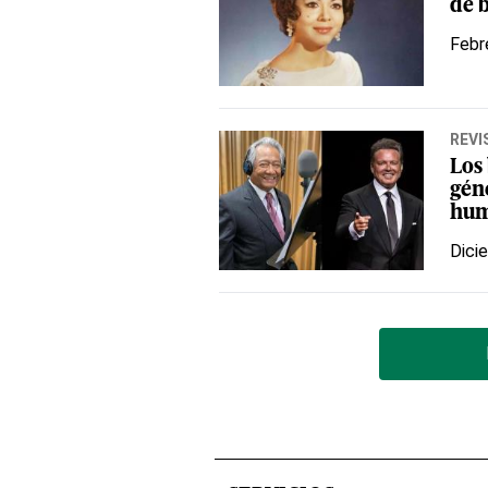
de 
Febr
REVI
Los
gén
hum
Dici