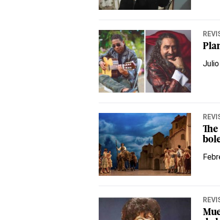
REVI
Pla
Julio
REVI
The 
bol
Febr
REVI
Mue