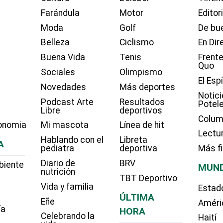
Farándula
Motor
Editor
Moda
Golf
De bue
Belleza
Ciclismo
En Dir
Buena Vida
Tenis
Frente
Quo
Sociales
Olimpismo
El Esp
Novedades
Más deportes
Notici
Podcast Arte
Resultados
Potel
Libre
deportivos
Colum
onomia
Mi mascota
Línea de hit
Lectu
Hablando con el
Libreta
A
pediatra
deportiva
Más f
Diario de
BRV
biente
MUN
nutrición
TBT Deportivo
Vida y familia
Estad
ÚLTIMA
Eñe
Améri
ía
HORA
Celebrando la
Haití