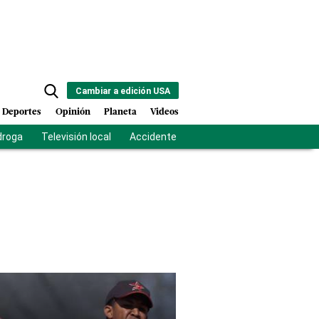
Cambiar a edición USA
Deportes
Opinión
Planeta
Videos
droga
Televisión local
Accidente Los Ríos
Fuerza antipandilla