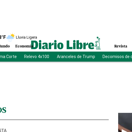
8
°F
Lluvia Ligera
undo
Economía
Revista
ma Corte
Relevo 4x100
Aranceles de Trump
Decomisos de 
OS
STA