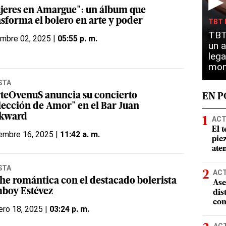
▶
jeres en Amargue": un álbum que
nsforma el bolero en arte y poder
TBT 
TBT 
embre 02, 2025 |
05:55 p. m.
un a
lega
mon
STA
teOvenuS anuncia su concierto
EN 
lección de Amor" en el Bar Juan
kward
ACT
El t
embre 16, 2025 |
11:42 a. m.
pie
ate
STA
AC
he romántica con el destacado bolerista
Ase
boy Estévez
dis
com
ero 18, 2025 |
03:24 p. m.