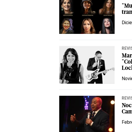
"Mu
tra
Dici
REVI
Mar
"Co
Loc
Novi
REVI
Noc
Cam
Febr