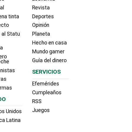
ial
Revista
na tinta
Deportes
ecto
Opinión
 al Statu
Planeta
Hecho en casa
ía
Mundo gamer
ero
Guía del dinero
eche
nistas
SERVICIOS
ras
Efemérides
irmas
Cumpleaños
DO
RSS
Juegos
os Unidos
ca Latina