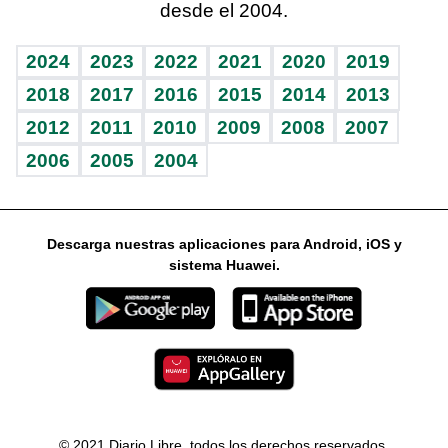
desde el 2004.
Diario de nutrición
Libreta deportiva
Lecturas
Mundo gamer
RSS
Vida y familia
BRV
Más firmas
Guía del dinero
Horóscopos
2024
2023
2022
2021
2020
2019
Eñe
TBT Deportivo
2018
2017
2016
2015
2014
2013
2012
2011
2010
2009
2008
2007
Celebrando la vida
2006
2005
2004
Sin complejos
En pocas palabras
Descarga nuestras aplicaciones para Android, iOS y
Escuchando al corazón
sistema Huawei.
Economía Personal
Consulta Libre
© 2021 Diario Libre, todos los derechos reservados.