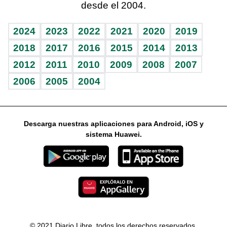
desde el 2004.
Diario de nutrición
Libreta deportiva
Lecturas
Mundo gamer
RSS
Vida y familia
BRV
Más firmas
Guía del dinero
Horóscopos
2024
2023
2022
2021
2020
2019
Eñe
TBT Deportivo
2018
2017
2016
2015
2014
2013
2012
2011
2010
2009
2008
2007
Celebrando la vida
2006
2005
2004
Sin complejos
En pocas palabras
Descarga nuestras aplicaciones para Android, iOS y
Escuchando al corazón
sistema Huawei.
Economía Personal
Consulta Libre
© 2021 Diario Libre, todos los derechos reservados.