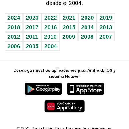
desde el 2004.
Diario de nutrición
Libreta deportiva
Lecturas
Mundo gamer
RSS
Vida y familia
BRV
Más firmas
Guía del dinero
Horóscopos
2024
2023
2022
2021
2020
2019
Eñe
TBT Deportivo
2018
2017
2016
2015
2014
2013
2012
2011
2010
2009
2008
2007
Celebrando la vida
2006
2005
2004
Sin complejos
En pocas palabras
Descarga nuestras aplicaciones para Android, iOS y
Escuchando al corazón
sistema Huawei.
Economía Personal
Consulta Libre
© 2021 Diario Libre, todos los derechos reservados.