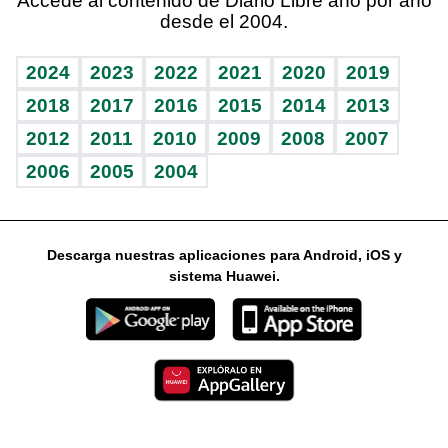
Accede al contenido de Diario Libre año por año
desde el 2004.
Diario de nutrición
Libreta deportiva
Columnistas
Mundo gamer
RSS
Vida y familia
BRV
Ágora
Guía del dinero
Horóscopos
2024
2023
2022
2021
2020
2019
Eñe
TBT Deportivo
2018
2017
2016
2015
2014
2013
2012
2011
2010
2009
2008
2007
Celebrando la vida
2006
2005
2004
Sin complejos
En pocas palabras
Descarga nuestras aplicaciones para Android, iOS y
Escuchando al corazón
sistema Huawei.
Economía Personal
Consulta Libre