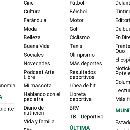
Cine
Fútbol
Delant
Cultura
Béisbol
Tintin
Farándula
Motor
Editor
Moda
Golf
De bue
Belleza
Ciclismo
En Dir
Buena Vida
Tenis
Frente
Quo
Sociales
Olimpismo
El Esp
Novedades
Más deportes
Notici
Podcast Arte
Resultados
Potel
Libre
deportivos
Colum
onomia
Mi mascota
Línea de hit
Lectu
Hablando con el
Libreta
A
pediatra
deportiva
Más f
Diario de
BRV
biente
MUN
nutrición
TBT Deportivo
Vida y familia
Estad
ÚLTIMA