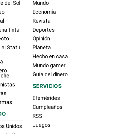
e del Sol
Mundo
eo
Economía
ial
Revista
na tinta
Deportes
ecto
Opinión
 al Statu
Planeta
Hecho en casa
ía
Mundo gamer
ero
Guía del dinero
eche
nistas
SERVICIOS
ras
Efemérides
irmas
Cumpleaños
DO
RSS
Juegos
os Unidos