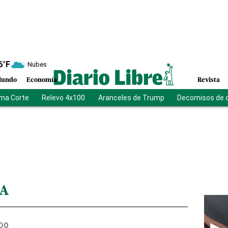
6
°F
Nubes
undo
Economía
Revista
ma Corte
Relevo 4x100
Aranceles de Trump
Decomisos de 
CA
DO