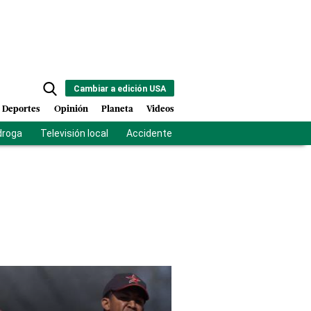
Cambiar a edición USA
Deportes
Opinión
Planeta
Videos
droga
Televisión local
Accidente Los Ríos
Fuerza antipandilla