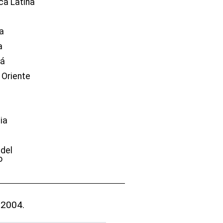
ca Latina
a
a
dá
 Oriente
ia
e
 del
o
 2004.