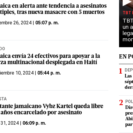
▶
aica en alerta ante tendencia a asesinatos
tiples, tras nueva masacre con 5 muertos
TBT 
TBT 
embre 26, 2024 |
05:07 p. m.
un a
lega
mon
DO
ica envía 24 efectivos para apoyar a la
EN 
rza multinacional desplegada en Haití
DEP
iembre 10, 2024 |
05:44 p. m.
Las
sép
der
STA
POL
tante jamaicano Vybz Kartel queda libre
Dir
s años encarcelado por asesinato
pre
Abi
 31, 2024 |
06:09 p. m.
par