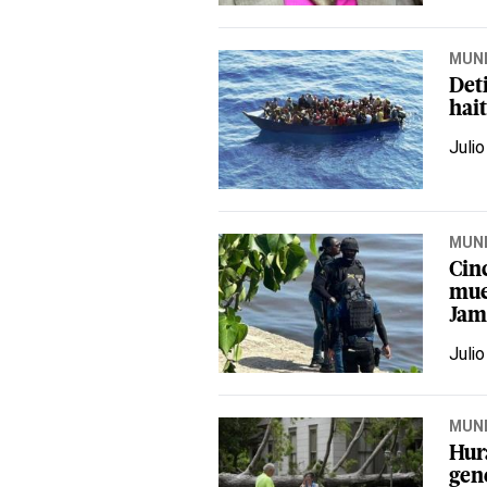
MUN
Det
hai
Julio
MUN
Cin
muer
Jam
Julio
MUN
Hur
gen