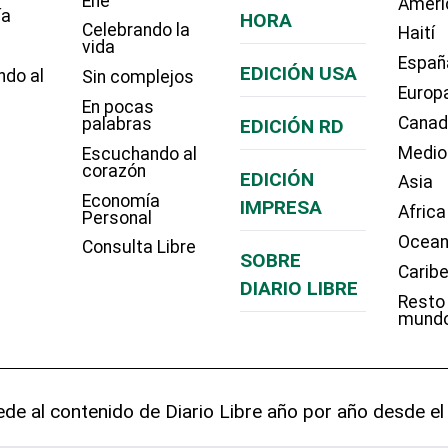
Eñe
Améri
ía
HORA
Celebrando la
Haití
vida
Españ
EDICIÓN USA
ndo al
Sin complejos
Europ
En pocas
Cana
palabras
EDICIÓN RD
Medio
Escuchando al
corazón
EDICIÓN
Asia
Economía
IMPRESA
Africa
Personal
Ocean
Consulta Libre
SOBRE
Carib
DIARIO LIBRE
Resto
mund
de al contenido de Diario Libre año por año desde el