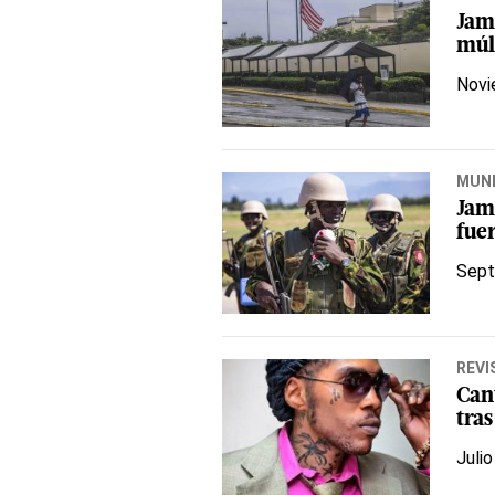
Jam
múl
Novi
MUN
Jama
fue
Sept
REVI
Can
tra
Julio