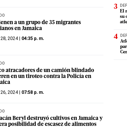
DE
El 
DO
su 
atl
ienen a un grupo de 35 migrantes
tianos en Jamaica
DE
 28, 2024 |
04:35 p. m.
Atl
par
Cen
DO
co atracadores de un camión blindado
en en un tiroteo contra la Policía en
aica
 26, 2024 |
07:58 p. m.
DO
acán Beryl destruyó cultivos en Jamaica y
era posibilidad de escasez de alimentos