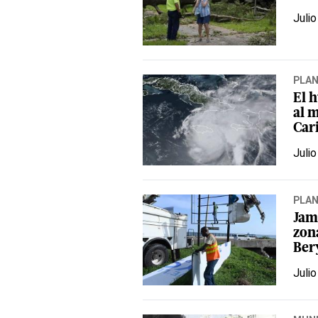
Julio
PLA
El 
al m
Car
Julio
PLA
Jam
zon
Ber
Julio