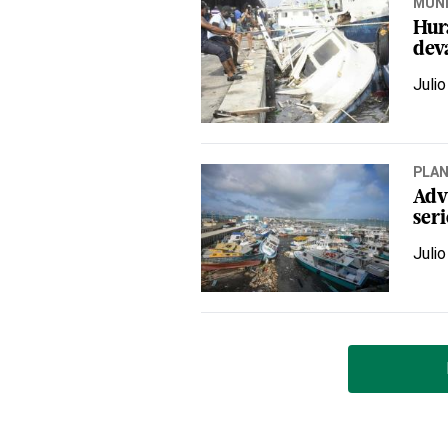
MUN
Hur
deva
Julio
PLA
Adv
ser
Julio